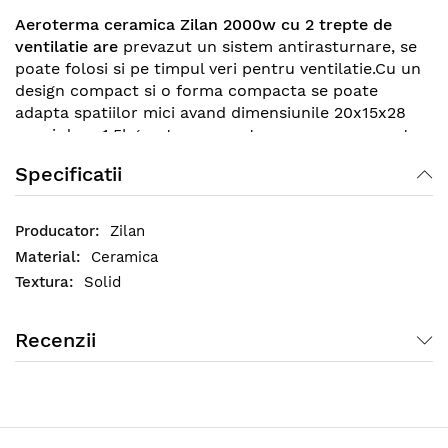
Aeroterma ceramica Zilan 2000w cu 2 trepte de
ventilatie are
prevazut un sistem antirasturnare, se
poate folosi si pe timpul veri pentru ventilatie.Cu un
design compact si o forma compacta se poate
adapta spatiilor mici avand dimensiunile
20x15x28
cm si doar 1,5kg, este prevazuta cu un maner pentru
a fi transportata mai usor, poate acoperi 20mp la o
Specificatii
putere maxima dw 2000w.
Zilan
Ceramica
Solid
Recenzii