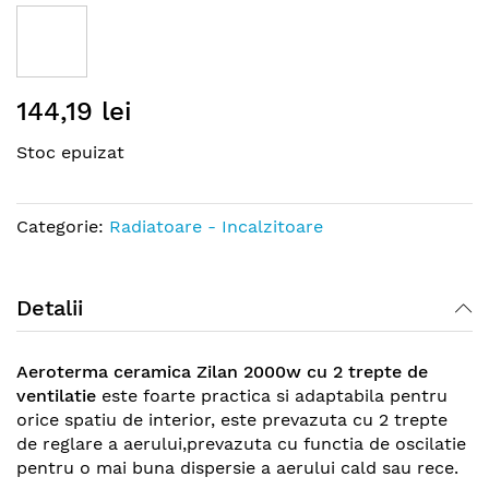
Skip
144,19 lei
to
the
Stoc epuizat
beginning
of
the
Categorie:
Radiatoare - Incalzitoare
images
gallery
Detalii
Aeroterma ceramica Zilan 2000w cu 2 trepte de
ventilatie
este foarte practica si adaptabila pentru
orice spatiu de interior, este prevazuta cu 2 trepte
de reglare a aerului,prevazuta cu functia de oscilatie
pentru o mai buna dispersie a aerului cald sau rece.