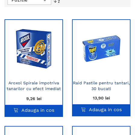
descendent
Aroxol Spirale impotriva
Raid Pastile pentru tantari,
tanarilor cu efect imediat
30 bucati
10 buc
13,90 lei
9,26 lei
Adauga in cos
Adauga in cos