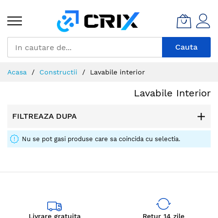
Mergeti
la
Continut
Cauta
Acasa
Constructii
Lavabile interior
Lavabile Interior
FILTREAZA DUPA
Nu se pot gasi produse care sa coincida cu selectia.
Livrare gratuita
Retur 14 zile