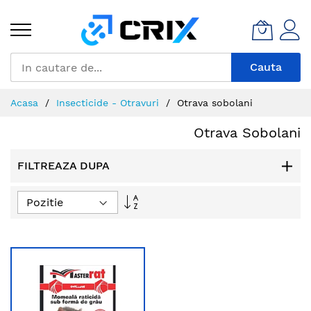
Mergeti
la
Continut
Cauta
Acasa
Insecticide - Otravuri
Otrava sobolani
Otrava Sobolani
FILTREAZA DUPA
Setati
descendent