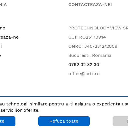
NIA
CONTACTEAZA-NE!
noi
PROTECHNOLOGY VIEW S
teaza-ne
CUI: RO25170914
i
ONRC: J40/2312/2009
p
Bucuresti, Romania
0792 32 32 30
office@crix.ro
au tehnologii similare pentru a-ti asigura o experienta us
.
erviciilor oferite.
Plata sigura cu
te
Refuza toate