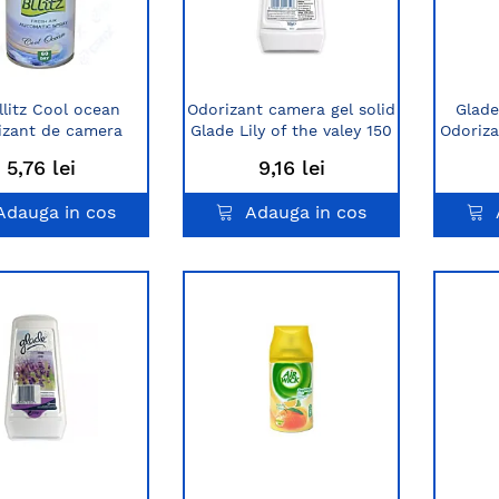
llitz Cool ocean
Odorizant camera gel solid
Glade
izant de camera
Glade Lily of the valey 150
Odoriza
fesional 220 ml
g
5,76 lei
9,16 lei
Adauga in cos
Adauga in cos