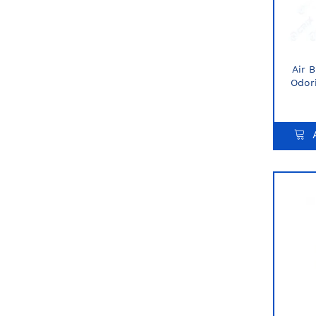
Air B
Odor
pro