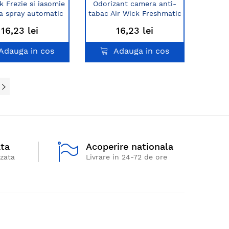
k Frezie si iasomie
Odorizant camera anti-
a spray automatic
tabac Air Wick Freshmatic
250 ml
Max 250 ml
16,23 lei
16,23 lei
Adauga in cos
Adauga in cos
ata
Acoperire nationala
izata
Livrare in 24-72 de ore