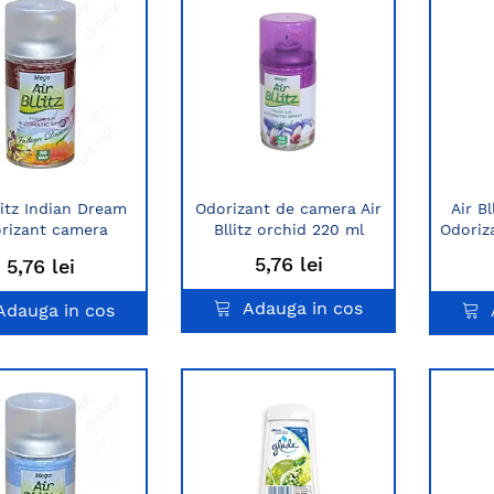
litz Indian Dream
Odorizant de camera Air
Air B
rizant camera
Bllitz orchid 220 ml
Odoriz
shmatic 220 ml
5,76 lei
5,76 lei
Adauga in cos
Adauga in cos