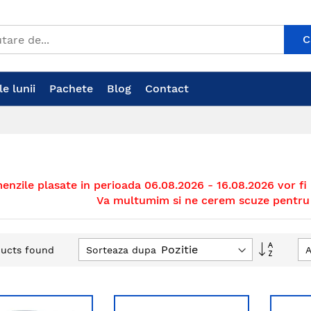
C
e lunii
Pachete
Blog
Contact
nzile plasate in perioada 06.08.2026 - 16.08.2026 vor fi
Va multumim si ne cerem scuze pentru 
Setati
Sorteaza dupa
A
ucts found
descen