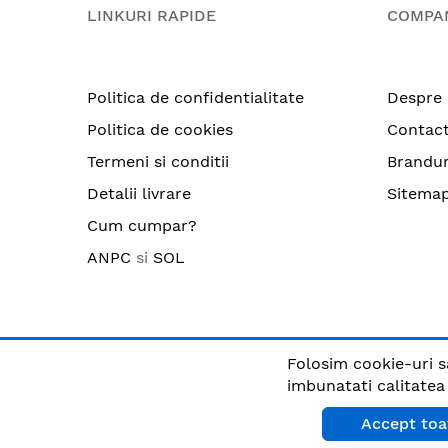
LINKURI RAPIDE
COMPA
Politica de confidentialitate
Despre 
Politica de cookies
Contac
Termeni si conditii
Brandur
Detalii livrare
Sitema
Cum cumpar?
ANPC
si
SOL
Folosim cookie-uri s
© CRIX.ro / RO25170914 / Toate drepturile rezervate
imbunatati calitatea s
Accept toa