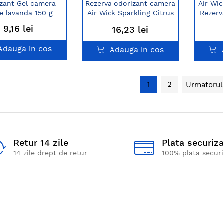
zant Gel camera
Rezerva odorizant camera
Air Wic
e lavanda 150 g
Air Wick Sparkling Citrus
Rezerv
Freshmatic max 250 ml
9,16 lei
16,23 lei
Adauga in cos
Adauga in cos
1
2
Urmatorul
Retur 14 zile
Plata securiz
14 zile drept de retur
100% plata secur