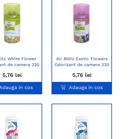
llitz White Flower
Air Bllitz Exotic Flowers
ant de camera 220
Odorizant de camera 220
ml
ml
5,76 lei
5,76 lei
Adauga in cos
Adauga in cos