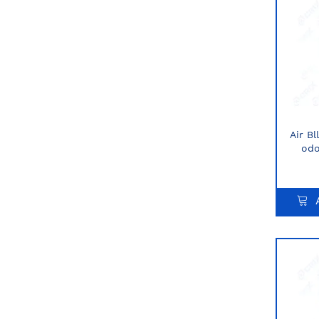
Air Bl
odo
fre