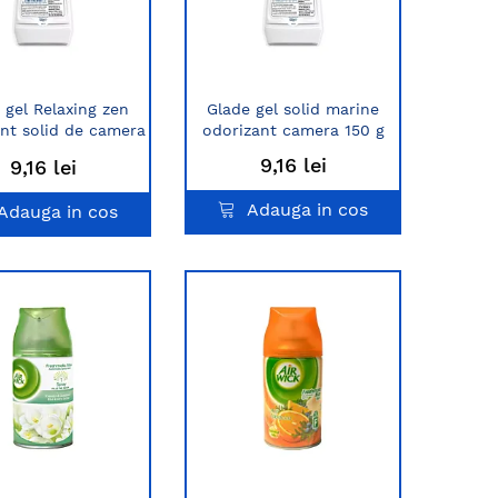
 gel Relaxing zen
Glade gel solid marine
nt solid de camera
odorizant camera 150 g
150g
9,16 lei
9,16 lei
Adauga in cos
Adauga in cos