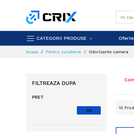
Mergeti
la
Continut
CATEGORII PRODUSE
Ofertel
Acasa
Pentru curatenie
Odorizante camera
Come
FILTREAZA DUPA
PRET
15
Prod
OK