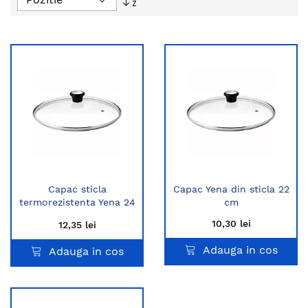
descendent
Capac sticla
Capac Yena din sticla 22
termorezistenta Yena 24
cm
cm
10,30 lei
12,35 lei
Adauga in cos
Adauga in cos