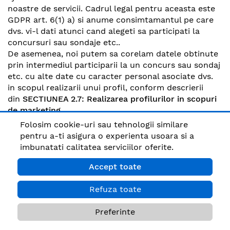
noastre de servicii. Cadrul legal pentru aceasta este
GDPR art. 6(1) a) si anume consimtamantul pe care
dvs. vi-l dati atunci cand alegeti sa participati la
concursuri sau sondaje etc..
De asemenea, noi putem sa corelam datele obtinute
prin intermediul participarii la un concurs sau sondaj
etc. cu alte date cu caracter personal asociate dvs.
in scopul realizarii unui profil, conform descrierii
din
SECTIUNEA 2.7: Realizarea profilurilor in scopuri
de marketing
.
Folosim cookie-uri sau tehnologii similare
2.7. Realizarea profilurilor in scopuri de
pentru a-ti asigura o experienta usoara si a
marketing
imbunatati calitatea serviciilor oferite.
Daca v-ati declinat identitatea fata de noi, de
exemplu prin efectuarea unei achizitii, creearea unui
Accept toate
cont, sau prin furnizarea catre noi a numelui dvs.,
adresei e-mail sau a numarului de telefon, atunci noi
Refuza toate
putem corela datele personale obtinute despre dvs.
in conformitate cu sectiunile de mai sus, inclusiv
Preferinte
date obtinute ca urmare a utilizarii website-ului