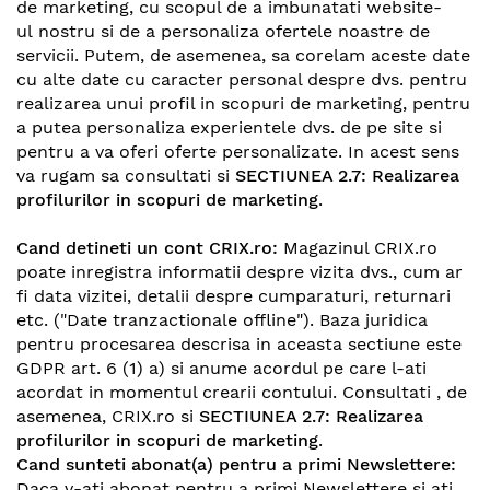
de marketing, cu scopul de a imbunatati website-
ul nostru si de a personaliza ofertele noastre de
servicii. Putem, de asemenea, sa corelam aceste date
cu alte date cu caracter personal despre dvs. pentru
realizarea unui profil in scopuri de marketing, pentru
a putea personaliza experientele dvs. de pe site si
pentru a va oferi oferte personalizate. In acest sens
va rugam sa consultati si
SECTIUNEA 2.7: Realizarea
profilurilor in scopuri de marketing
.
Cand detineti un cont CRIX.ro:
Magazinul CRIX.ro
poate inregistra informatii despre vizita dvs., cum ar
fi data vizitei, detalii despre cumparaturi, returnari
etc. ("Date tranzactionale offline"). Baza juridica
pentru procesarea descrisa in aceasta sectiune este
GDPR art. 6 (1) a) si anume acordul pe care l-ati
acordat in momentul crearii contului. Consultati , de
asemenea,
CRIX.ro
si
SECTIUNEA 2.7: Realizarea
profilurilor in scopuri de marketing
.
Cand sunteti abonat(a) pentru a primi Newslettere:
Daca v-ati abonat pentru a primi Newslettere si ati