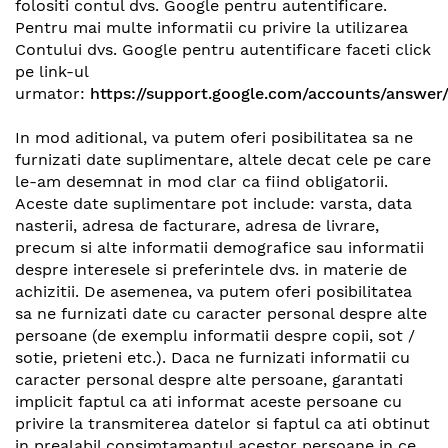
folositi contul dvs. Google pentru autentificare.
Pentru mai multe informatii cu privire la utilizarea
Contului dvs. Google pentru autentificare faceti click
pe link-ul
urmator:
https://support.google.com/accounts/answer
In mod aditional, va putem oferi posibilitatea sa ne
furnizati date suplimentare, altele decat cele pe care
le-am desemnat in mod clar ca fiind obligatorii.
Aceste date suplimentare pot include: varsta, data
nasterii, adresa de facturare, adresa de livrare,
precum si alte informatii demografice sau informatii
despre interesele si preferintele dvs. in materie de
achizitii. De asemenea, va putem oferi posibilitatea
sa ne furnizati date cu caracter personal despre alte
persoane (de exemplu informatii despre copii, sot /
sotie, prieteni etc.). Daca ne furnizati informatii cu
caracter personal despre alte persoane, garantati
implicit faptul ca ati informat aceste persoane cu
privire la transmiterea datelor si faptul ca ati obtinut
in prealabil consimtamantul acestor persoane in ce