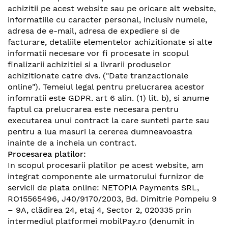
achizitii pe acest website sau pe oricare alt website,
informatiile cu caracter personal, inclusiv numele,
adresa de e-mail, adresa de expediere si de
facturare, detaliile elementelor achizitionate si alte
informatii necesare vor fi procesate in scopul
finalizarii achizitiei si a livrarii produselor
achizitionate catre dvs. ("Date tranzactionale
online"). Temeiul legal pentru prelucrarea acestor
infomratii este GDPR. art 6 alin. (1) lit. b), si anume
faptul ca prelucrarea este necesara pentru
executarea unui contract la care sunteti parte sau
pentru a lua masuri la cererea dumneavoastra
inainte de a incheia un contract.
Procesarea platilor:
In scopul procesarii platilor pe acest website, am
integrat componente ale urmatorului furnizor de
servicii de plata online: NETOPIA Payments SRL,
RO15565496, J40/9170/2003, Bd. Dimitrie Pompeiu 9
– 9A, clădirea 24, etaj 4, Sector 2, 020335 prin
intermediul platformei mobilPay.ro (denumit in