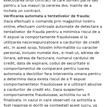
executarea unui contract la care sunteti parte sau
pentru a lua masuri la cererea dvs. inainte de a
incheia un contract.
Verificarea automata a tentativelor de frauda:
Daca efectuati o comanda prin magazinul nostru
online, efectuam controale automate de detectare a
tentativelor de frauda pentru a minimiza riscul de a
fi expusi la comportamente frauduloase si la
utilizarea necorespunzatoare a cardurilor de credit
etc. In acest scop, folosim informatiile cu caracter
personal, inclusiv numele dvs., e-mail-ul, adresa de
livrare, adresa de facturare, numarul cardului de
credit, data de expirare, codul de securitate si
comportamentul de cumparare pentru luarea
automata a deciziilor fara interventia umana pentru
a determina daca exista riscul de a fi expusi
comportamentelor frauduloase si a utilizarii abuzive
a cardurilor de credit etc. Daca suspectam
comportamente frauduloase, achizitia nu va fi
finalizata. In cazul in care observati ca achizitia a
fost respinsa si doriti sa contestati acest lucru, va