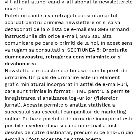
vi l-ati dat atunci cand v-ati abonat la newsletterele
noastre.
Puteti oricand sa va retrageti consimtamantul
acordat pentru primirea newsletterelor si sa va
dezabonati de la o lista de e-mail sau SMS urmand
instructiunile din orice e-mail, SMS sau alta
comunicare pe care o primiti de la noi. In acest sens
va rugam sa consultati si
SECTIUNEA 5: Drepturile
dumneavoastra, retragerea consimtamintelor si
dezabonarea.
Newsletterele noastre contin asa-numitii pixeli de
urmarire. Un pixel de urmarire este un element
grafic miniatural incorporat in astfel de e-mail-uri,
care sunt trimise in format HTML pentru a permite
inregistrarea si analizarea log-urilor (fisierelor
jurnal). Aceasta permite o analiza statistica a
succesului sau esecului campaniilor de marketing
online. Pe baza pixelului de urmarire incorporat este
posibil sa vedem daca si cand un e-mail a fost
deschis de catre destinatar, precum si ce link-uri din
e-mail au fost accesate de catre acesta