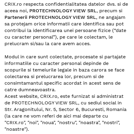
CRIX.ro respecta confidentialitatea datelor dvs. si de
aceea noi,
PROTECHNOLOGY VIEW SRL
, precum si
Partenerii PROTECHNOLOGY VIEW SRL
, ne angajam
sa protejam orice informatii care identifica sau pot
contribui la identificarea unei persoane fizice (“date
cu caracter personal”), pe care le colectam, le
prelucram si/sau la care avem acces.
Modul in care sunt colectate, procesate si partajate
informatiile cu caracter personal depinde de
scopurile si temeiurile legale in baza carora se face
colectarea si prelucrarea lor, precum si de
consimtamantul specific acordat in acest sens de
catre dumneavoastra.
Acest website,
CRIX.ro
, este furnizat si administrat
de PROTECHNOLOGY VIEW SRL, cu sediul social in
Str. Aragonitului, Nr. 5, Sector 6, Bucuresti, Romania
(la care ne vom referi de aici mai departe cu
"CRIX.ro", "noi", "noua", "nostru", "noastra", "nostri",
"noastre").