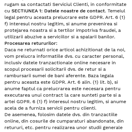
rugam sa contactati Serviciul Clienti, in conformitate
cu
SECTIUNEA 1: Datele noastre de contact
. Temeiul
legal pentru aceasta prelucrare este GDPR. Art. 6 (1)
f) interesul nostru legitim, si anume prevenirea si
protejarea noastra si a tertilor impotriva fraudei, a
utilizarii abuzive a serviciilor si a spalarii banilor.
Procesarea retururilor:
Daca ne returnati orice articol achizitionat de la noi,
vom prelucra informatiile dvs. cu caracter personal,
inclusiv datele tranzactionale online necesare in
scopul procesarii solicitarii dvs. de retur si a
rambursarii sumei de bani aferente. Baza legala
pentru aceasta este GDPR. Art. 6 alin. (1) lit. b), si
anume faptul ca prelucrarea este necesara pentru
executarea unui contract la care sunteti parte si a
artei GDPR. 6 (1) f) interesul nostru legitim, si anume
acela de a furniza servicii pentru clienti.
De asemenea, folosim datele dvs. din tranzactiile
online, din cosurile de cumparaturi abandonate, din
retururi, etc. pentru realizarea unor studii generale