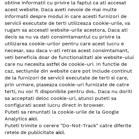
obtine informatii cu privire la faptul ca ati accesat
acest website. Daca aveti nevoie de mai multe
informatii despre modul in care acesti furnizori de
servicii executate de terti utilizeaza cookie-urile, va
rugam sa accesati website-urile acestora, Daca ati
decis sa nu va dati consimtamantul cu privire la
utilizarea cookie-urilor pentru care acest lucru e
necesar, sau daca v-ati retras acest consimtamant,
veti beneficia doar de functionalitati ale website-ului
care nu necesita astfel de cookie-uri. In functie de
caz, sectiunile din website care pot include continut
de la furnizori de servicii executate de terti si care,
prin urmare, plaseaza cookie-uri furnizate de catre
terti, nu vor fi disponibile pentru dvs.. Daca nu doriti
sa acceptati deloc cookie-uri, atunci puteti sa
configurati acest lucru direct in browser.
Puteti sa renuntati la cookie-urile de la Google
Analytics
aici
.
Puteti trimite o cerere "Do-Not-Track" catre diferite
retele de publicitate
aici
.