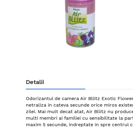
gallery
Skip
to
Detalii
the
beginning
of
Odorizantul de camera Air Bllitz Exotic Flowe
the
netraliza in cateva secunde orice miros exist
images
zilei. Mai mult decat atat, Air Bllitz nu produc
gallery
multi membri ai familiei cu sensibilitate la pa
maxim 5 secunde, indreptate in spre centrul c