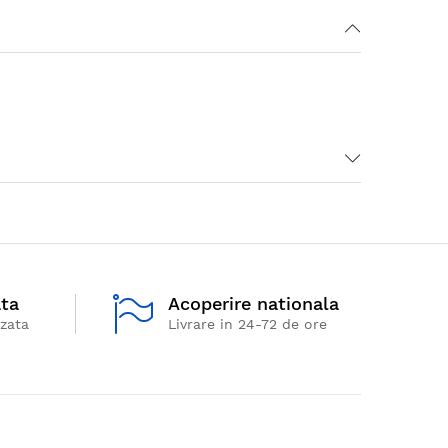
ata
Acoperire nationala
izata
Livrare in 24-72 de ore