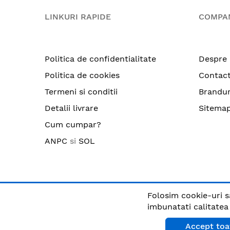
LINKURI RAPIDE
COMPA
Politica de confidentialitate
Despre 
Politica de cookies
Contac
Termeni si conditii
Brandur
Detalii livrare
Sitema
Cum cumpar?
ANPC
si
SOL
Folosim cookie-uri s
© CRIX.ro / RO25170914 / Toate drepturile rezervate
imbunatati calitatea s
Accept toa