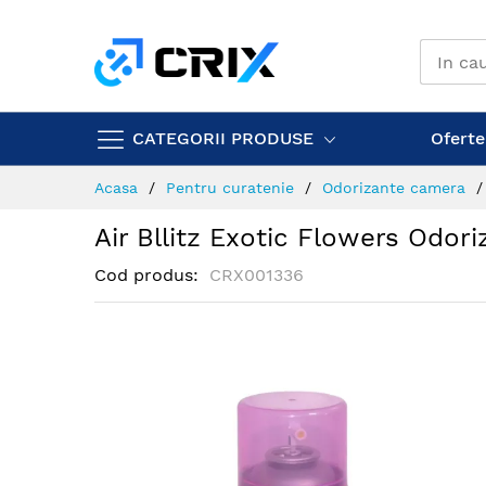
Mergeti
la
Continut
CATEGORII PRODUSE
Ofertel
Acasa
Pentru curatenie
Odorizante camera
Air Bllitz Exotic Flowers Odo
Cod produs
CRX001336
Skip
to
the
end
of
the
images