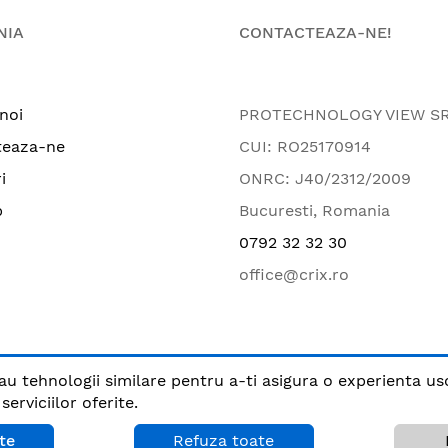
NIA
CONTACTEAZA-NE!
noi
PROTECHNOLOGY VIEW S
teaza-ne
CUI: RO25170914
i
ONRC: J40/2312/2009
p
Bucuresti, Romania
0792 32 32 30
office@crix.ro
au tehnologii similare pentru a-ti asigura o experienta us
.
erviciilor oferite.
Plata sigura cu
te
Refuza toate