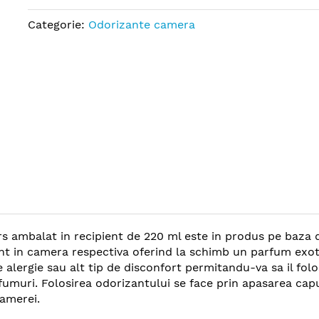
Categorie:
Odorizante camera
rs ambalat in recipient de 220 ml este in produs pe baza 
ent in camera respectiva oferind la schimb un parfum exot
e alergie sau alt tip de disconfort permitandu-va sa il folo
rfumuri. Folosirea odorizantului se face prin apasarea cap
amerei.