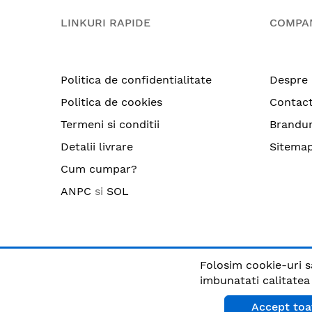
LINKURI RAPIDE
COMPA
Politica de confidentialitate
Despre 
Politica de cookies
Contac
Termeni si conditii
Brandur
Detalii livrare
Sitema
Cum cumpar?
ANPC
si
SOL
Folosim cookie-uri s
© CRIX.ro / RO25170914 / Toate drepturile rezervate
imbunatati calitatea s
Accept toa