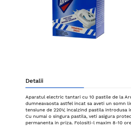
gallery
Skip
to
Detalii
the
beginning
of
Aparatul electric tantari cu 10 pastile de la A
the
dumneavaosta astfel incat sa aveti un somn lini
images
tensiune de 220V, incalzind pastila introdusa 
gallery
Cu numai o singura pastila, veti asigura protec
permanenta in priza. Folositi-l maxim 8-10 ore