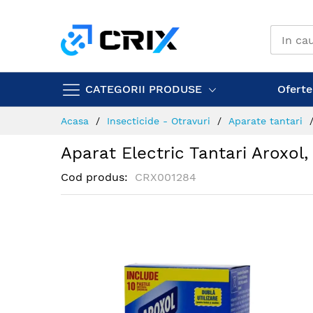
Mergeti
la
Continut
CATEGORII PRODUSE
Ofertel
Acasa
Insecticide - Otravuri
Aparate tantari
Aparat Electric Tantari Aroxol,
Cod produs
CRX001284
Skip
to
the
end
of
the
images