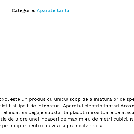
Categorie:
Aparate tantari
roxol este un produs cu unicul scop de a inlatura orice sp
stit si lipsit de intepaturi. Aparatul electric tantari Aro
in el incat sa degaje substanta placut mirositoare ce ata
tie de 8 ore unei incaperi de maxim 40 de metri cubici. Nu
 pe noapte pentru a evita supraincalzirea sa.