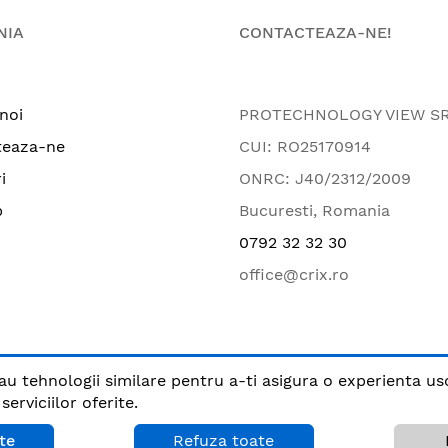
NIA
CONTACTEAZA-NE!
noi
PROTECHNOLOGY VIEW S
teaza-ne
CUI: RO25170914
i
ONRC: J40/2312/2009
p
Bucuresti, Romania
0792 32 32 30
office@crix.ro
au tehnologii similare pentru a-ti asigura o experienta us
.
erviciilor oferite.
Plata sigura cu
te
Refuza toate