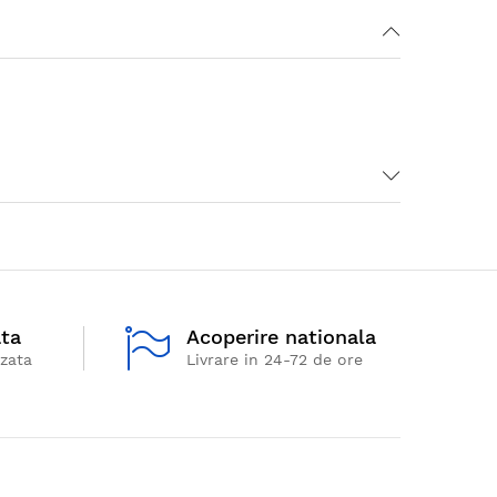
ata
Acoperire nationala
izata
Livrare in 24-72 de ore