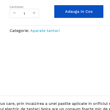
Cantitate:
Adauga In Cos
Categorie:
Aparate tantari
s care, prin incalzirea a unei pastile aplicate in orificiu
ul electric de tantari Spira are un consum foarte mic de en