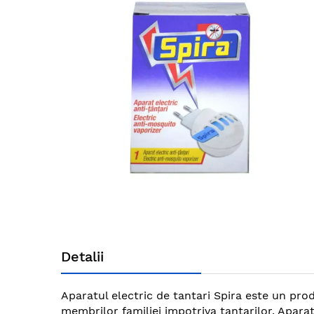
end
of
the
images
gallery
Skip
to
Detalii
the
beginning
of
Aparatul electric de tantari Spira este un produ
the
membrilor familiei impotriva tantarilor. Aparat