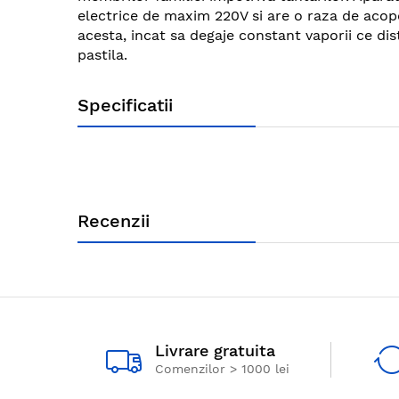
images
electrice de maxim 220V si are o raza de acoper
gallery
acesta, incat sa degaje constant vaporii ce di
pastila.
Specificatii
Recenzii
Livrare gratuita
Comenzilor > 1000 lei