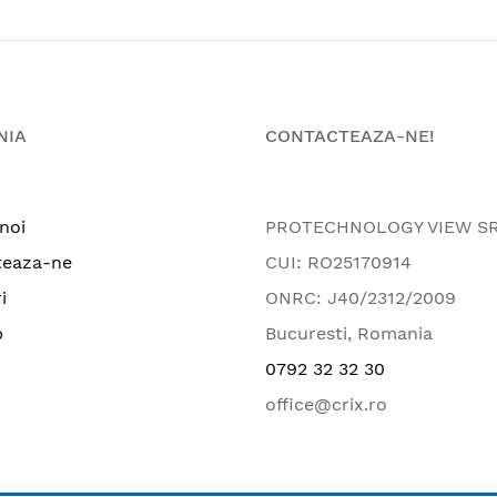
NIA
CONTACTEAZA-NE!
noi
PROTECHNOLOGY VIEW S
teaza-ne
CUI: RO25170914
i
ONRC: J40/2312/2009
p
Bucuresti, Romania
0792 32 32 30
office@crix.ro