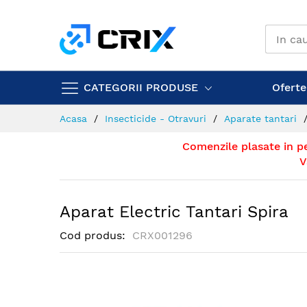
Mergeti
la
Continut
CATEGORII PRODUSE
Ofertel
Acasa
Insecticide - Otravuri
Aparate tantari
Comenzile plasate in p
V
Aparat Electric Tantari Spira
Cod produs
CRX001296
Skip
to
the