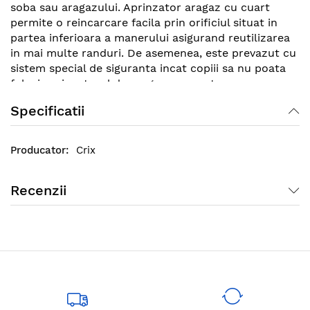
soba sau aragazului. Aprinzator aragaz cu cuart
permite o reincarcare facila prin orificiul situat in
partea inferioara a manerului asigurand reutilizarea
in mai multe randuri. De asemenea, este prevazut cu
sistem special de siguranta incat copiii sa nu poata
folosi aprinzatorul de aragaz cu cuart, sa se
accidenteze sau sa produca un incendiu.
Specificatii
Crix
Recenzii