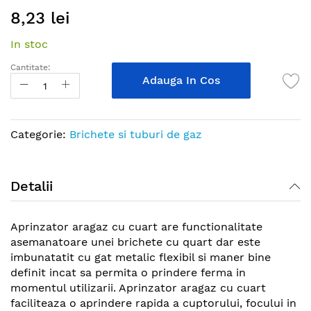
Skip
8,23 lei
to
the
In stoc
beginning
of
Cantitate:
the
Adauga In Cos
images
gallery
Categorie:
Brichete si tuburi de gaz
Detalii
Aprinzator aragaz cu cuart are functionalitate
asemanatoare unei brichete cu quart dar este
imbunatatit cu gat metalic flexibil si maner bine
definit incat sa permita o prindere ferma in
momentul utilizarii. Aprinzator aragaz cu cuart
faciliteaza o aprindere rapida a cuptorului, focului in