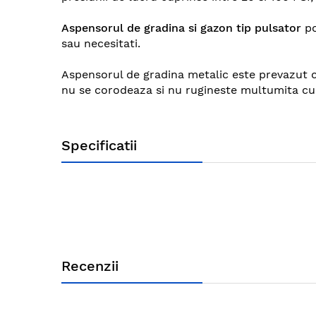
images
gallery
Aspensorul de gradina si gazon tip pulsator
po
sau necesitati.
Aspensorul de gradina metalic este prevazut cu
nu se corodeaza si nu rugineste multumita cupru
Specificatii
Recenzii