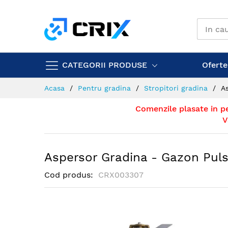
Mergeti
la
Continut
CATEGORII PRODUSE
Ofertel
Acasa
Pentru gradina
Stropitori gradina
A
Comenzile plasate in p
V
Aspersor Gradina - Gazon Pul
Cod produs
CRX003307
Skip
to
the