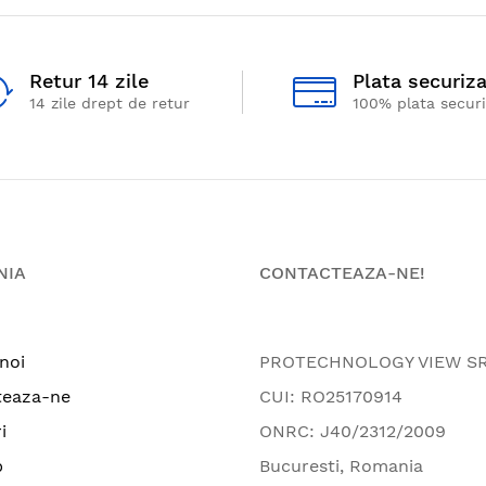
Retur 14 zile
Plata securiz
14 zile drept de retur
100% plata secur
NIA
CONTACTEAZA-NE!
noi
PROTECHNOLOGY VIEW S
teaza-ne
CUI: RO25170914
i
ONRC: J40/2312/2009
p
Bucuresti, Romania