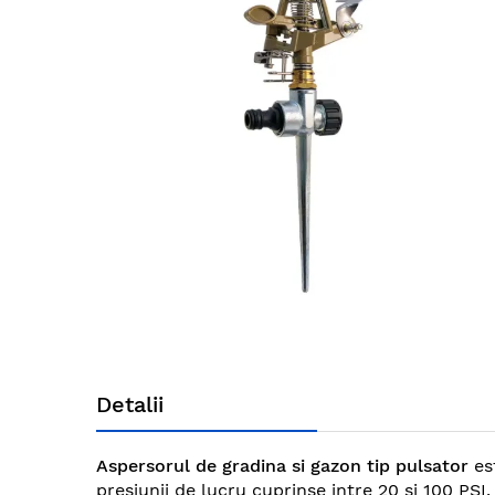
end
of
the
images
gallery
Skip
to
Detalii
the
beginning
of
Aspersorul de gradina si gazon tip pulsator
est
the
presiunii de lucru cuprinse intre 20 si 100 PS