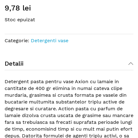
Skip
9,78 lei
to
the
Stoc epuizat
beginning
of
the
Categorie:
Detergenti vase
images
gallery
Detalii
Detergent pasta pentru vase Axion cu lamaie in
cantitate de 400 gr elimina in numai cateva clipe
murdaria, grasimea si crusta formata pe vasele din
bucatarie multumita substantelor triplu active de
degresare si curatare. Action pasta cu parfum de
lamaie dizolva crusta uscata de grasime sau mancare
fara sa trebuiasca sa frecati suprafata perioade lungi
de timp, economisind timp si cu mult mai putin efort
depus. Datorita formulei de agenti triplu activi, o sa