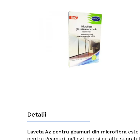
end
of
the
images
gallery
Skip
to
Detalii
the
beginning
of
Laveta Az pentru geamuri din microfibra
este 
the
pentru geamuri, oglinzi, dar si pe alte suprafe