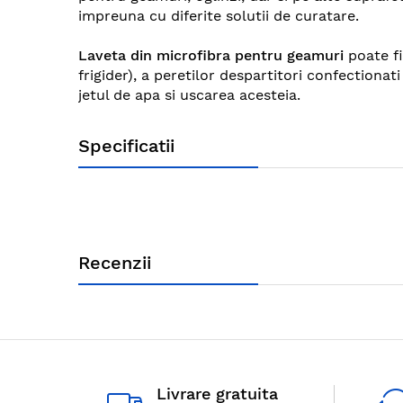
images
impreuna cu diferite solutii de curatare.
gallery
Laveta din microfibra pentru geamuri
poate fi
frigider), a peretilor despartitori confectiona
jetul de apa si uscarea acesteia.
Specificatii
Recenzii
Livrare gratuita