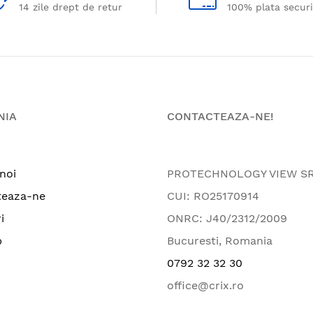
14 zile drept de retur
100% plata secur
NIA
CONTACTEAZA-NE!
noi
PROTECHNOLOGY VIEW S
teaza-ne
CUI: RO25170914
i
ONRC: J40/2312/2009
p
Bucuresti, Romania
0792 32 32 30
office@crix.ro