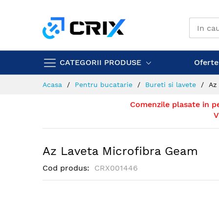
Mergeti
la
Continut
CATEGORII PRODUSE
Ofertel
Acasa
Pentru bucatarie
Bureti si lavete
Az
Comenzile plasate in p
V
Az Laveta Microfibra Geam
Cod produs
CRX001446
Skip
to
the