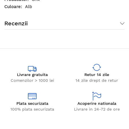
Specificatii:
Alb
Lungime banda: 5 m
Prezentare: rola
Recenzii
Livrare gratuita
Retur 14 zile
Comenzilor > 1000 lei
14 zile drept de retur
Plata securizata
Acoperire nationala
100% plata securizata
Livrare in 24-72 de ore