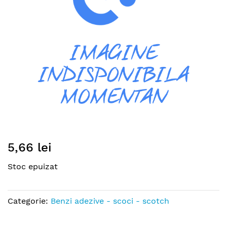
gallery
Skip
5,66 lei
to
the
Stoc epuizat
beginning
of
the
Categorie:
Benzi adezive - scoci - scotch
images
gallery