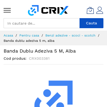
Mergeti
la
Continut
Cauta
Acasa
Pentru casa
Benzi adezive - scoci - scotch
Banda dublu adeziva 5 m, alba
Banda Dublu Adeziva 5 M, Alba
Cod produs
CRX003381
Skip
to
the
end
of
the
images