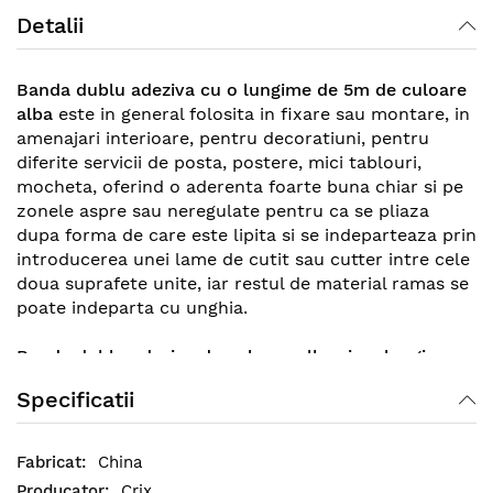
Detalii
Banda dublu adeziva cu o lungime de 5m de culoare
alba
este in general folosita in fixare sau montare, in
amenajari interioare, pentru decoratiuni, pentru
diferite servicii de posta, postere, mici tablouri,
mocheta, oferind o aderenta foarte buna chiar si pe
zonele aspre sau neregulate pentru ca se pliaza
dupa forma de care este lipita si se indeparteaza prin
introducerea unei lame de cutit sau cutter intre cele
doua suprafete unite, iar restul de material ramas se
poate indeparta cu unghia.
Banda dublu adeziva de culoare alba si cu lungimea
de 5 metri
poate sustine pana la 900 de grame avand
Specificatii
un adeziv pe baza de cauciuc sintetic, pe ambele fete
ale benzii, si se aplica pe suprafete curate si uscate
pentru a obtine o fixare optima.
China
Crix