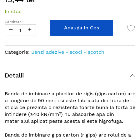
the
In stoc
beginning
of
Cantitate:
the
Adauga In Cos
images
gallery
Categorie:
Benzi adezive - scoci - scotch
Detalii
Banda de imbinare a placilor de rigis (gips carton) are
o lungime de 90 metri si este fabricata din fibra de
sticla ce prezinta o rezistenta foarte buna la forta de
intindere (≥40 kN/mm²) nu absoarbe apa din
materialul aplicat peste acesta si este higrofuga.
Banda de imbinare gips carton (rigips) are rolul de a