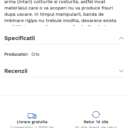
arma (intari) colturile si rosturile, astfel incat
materialul care o va acoperi nu va produce fisuri
dupa uscare. In timpul manipularii, banda de
imbinare rigips nu trebuie inodita, deoarece exista
posibilitatea ruperii sau craparii sale. Banda de
imbinare rigips se depoziteaza in locuri uscate, ferite
Specificatii
de radiatiile solare.
Crix
Recenzii
Livrare gratuita
Retur 14 zile
Comenzilor > 1000 lei
14 zile drept de retur