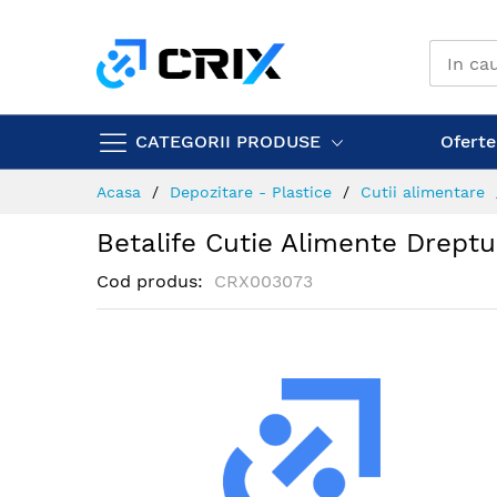
Mergeti
la
Continut
CATEGORII PRODUSE
Ofertel
Acasa
Depozitare - Plastice
Cutii alimentare
Betalife Cutie Alimente Drept
Cod produs
CRX003073
Skip
to
the
end
of
the
images