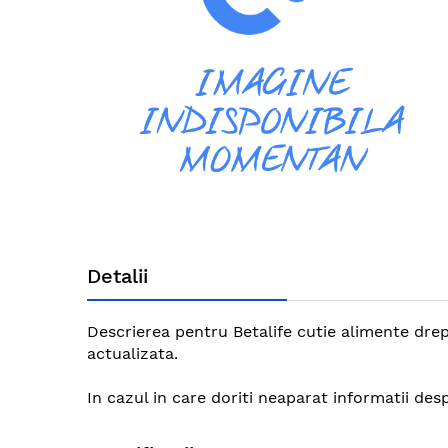
gallery
Skip
to
Detalii
the
beginning
of
Descrierea pentru Betalife cutie alimente drep
the
actualizata.
images
gallery
In cazul in care doriti neaparat informatii de