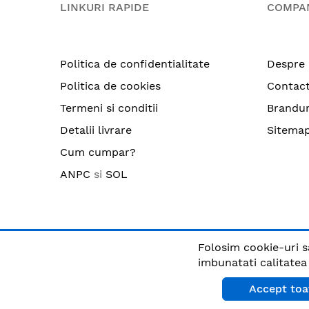
LINKURI RAPIDE
COMPA
Politica de confidentialitate
Despre 
Politica de cookies
Contac
Termeni si conditii
Brandur
Detalii livrare
Sitema
Cum cumpar?
ANPC
si
SOL
Folosim cookie-uri s
© CRIX.ro / RO25170914 / Toate drepturile rezervate
imbunatati calitatea s
Accept toa