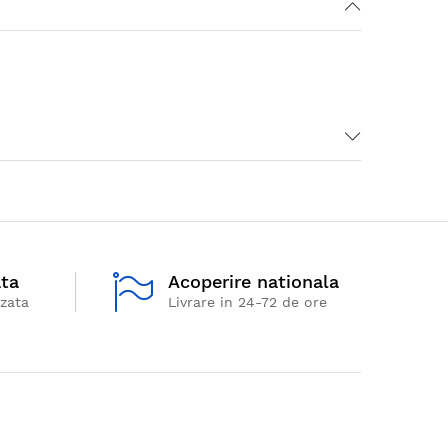
ata
Acoperire nationala
izata
Livrare in 24-72 de ore