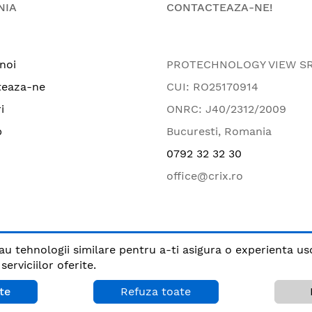
NIA
CONTACTEAZA-NE!
noi
PROTECHNOLOGY VIEW S
teaza-ne
CUI: RO25170914
i
ONRC: J40/2312/2009
p
Bucuresti, Romania
0792 32 32 30
office@crix.ro
au tehnologii similare pentru a-ti asigura o experienta us
.
erviciilor oferite.
Plata sigura cu
te
Refuza toate