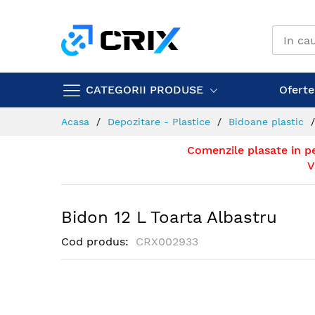
Mergeti
la
Continut
CATEGORII PRODUSE
Ofertel
Acasa
Depozitare - Plastice
Bidoane plastic
Comenzile plasate in p
V
Bidon 12 L Toarta Albastru
Cod produs
CRX002933
Skip
to
the