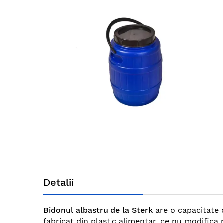
end
of
the
images
gallery
Skip
to
Detalii
the
beginning
of
Bidonul albastru de la Sterk
are o capacitate d
the
fabricat din plastic alimentar, ce nu modifica