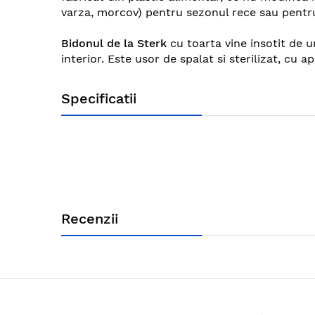
images
varza, morcov) pentru sezonul rece sau pentru 
gallery
Bidonul de la Sterk
cu toarta vine insotit de u
interior. Este usor de spalat si sterilizat, cu a
Specificatii
Recenzii