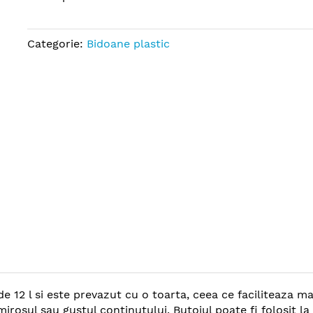
Categorie:
Bidoane plastic
e 12 l si este prevazut cu o toarta, ceea ce faciliteaza ma
 mirosul sau gustul continutului. Butoiul poate fi folosit 