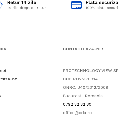
Retur 14 zile
Plata securiz
14 zile drept de retur
100% plata secur
NIA
CONTACTEAZA-NE!
noi
PROTECHNOLOGY VIEW S
teaza-ne
CUI: RO25170914
i
ONRC: J40/2312/2009
p
Bucuresti, Romania
0792 32 32 30
office@crix.ro