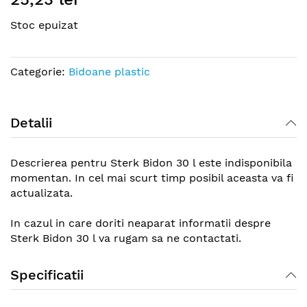
the
Stoc epuizat
beginning
of
the
Categorie:
Bidoane plastic
images
gallery
Detalii
Descrierea pentru Sterk Bidon 30 l este indisponibila
momentan. In cel mai scurt timp posibil aceasta va fi
actualizata.
In cazul in care doriti neaparat informatii despre
Sterk Bidon 30 l va rugam sa ne contactati.
Specificatii