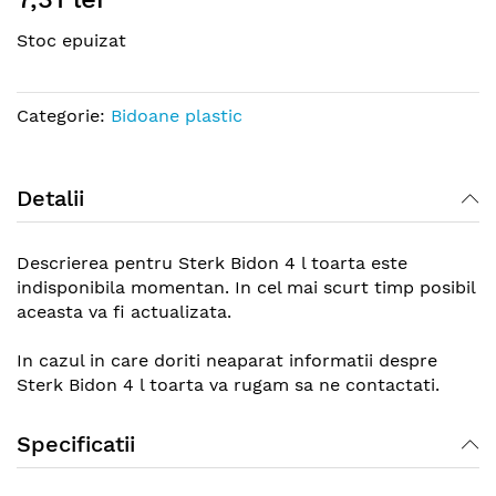
the
Stoc epuizat
beginning
of
the
Categorie:
Bidoane plastic
images
gallery
Detalii
Descrierea pentru Sterk Bidon 4 l toarta este
indisponibila momentan. In cel mai scurt timp posibil
aceasta va fi actualizata.
In cazul in care doriti neaparat informatii despre
Sterk Bidon 4 l toarta va rugam sa ne contactati.
Specificatii