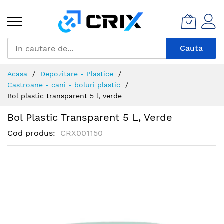
Mergeti
la
Continut
Cauta
Acasa
Depozitare - Plastice
Castroane - cani - boluri plastic
Bol plastic transparent 5 l, verde
Bol Plastic Transparent 5 L, Verde
Cod produs
CRX001150
Skip
to
the
end
of
the