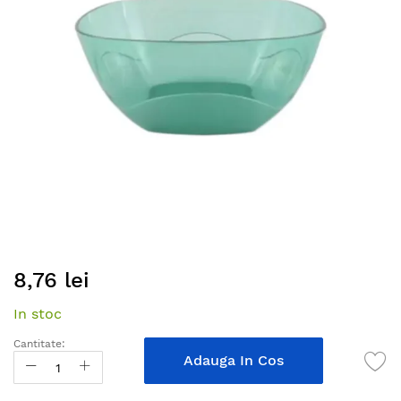
images
gallery
Skip
8,76 lei
to
the
In stoc
beginning
of
Cantitate:
the
Adauga In Cos
images
gallery