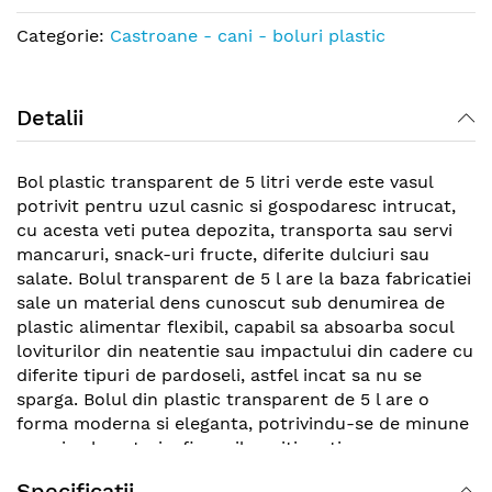
Categorie:
Castroane - cani - boluri plastic
Detalii
Bol plastic transparent de 5 litri verde este vasul
potrivit pentru uzul casnic si gospodaresc intrucat,
cu acesta veti putea depozita, transporta sau servi
mancaruri, snack-uri fructe, diferite dulciuri sau
salate. Bolul transparent de 5 l are la baza fabricatiei
sale un material dens cunoscut sub denumirea de
plastic alimentar flexibil, capabil sa absoarba socul
loviturilor din neatentie sau impactului din cadere cu
diferite tipuri de pardoseli, astfel incat sa nu se
sparga. Bolul din plastic transparent de 5 l are o
forma moderna si eleganta, potrivindu-se de minune
cu orice bucatarie, fie ca il pozitionati pe masa,
frigider sau pe dulapul cu ustensile.
Specificatii