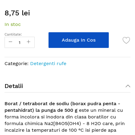
Skip
8,75 lei
to
the
In stoc
beginning
of
Cantitate:
the
Adauga In Cos
images
gallery
Categorie:
Detergenti rufe
Detalii
Borat / tetraborat de sodiu (borax pudra penta -
pentahidrat) la punga de 500 g
este un mineral cu
forma incolora si inodora din clasa boratilor cu
formula chimica Na2[B4O5(OH4) - 8 H2O care, prin
incalzire la temperaturi de 100 °C isi pierde apa