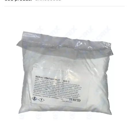
Skip
to
the
end
of
the
images
gallery