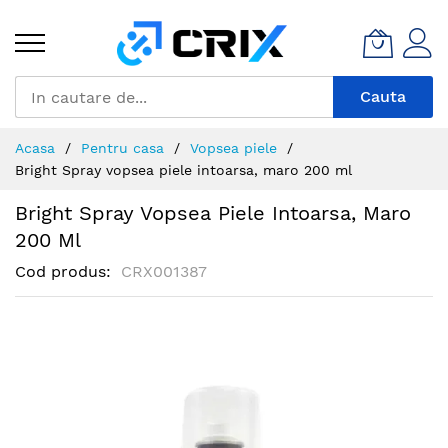
Mergeti
la
Continut
Cauta
Acasa
Pentru casa
Vopsea piele
Bright Spray vopsea piele intoarsa, maro 200 ml
Bright Spray Vopsea Piele Intoarsa, Maro
200 Ml
Cod produs
CRX001387
Skip
to
the
end
of
the