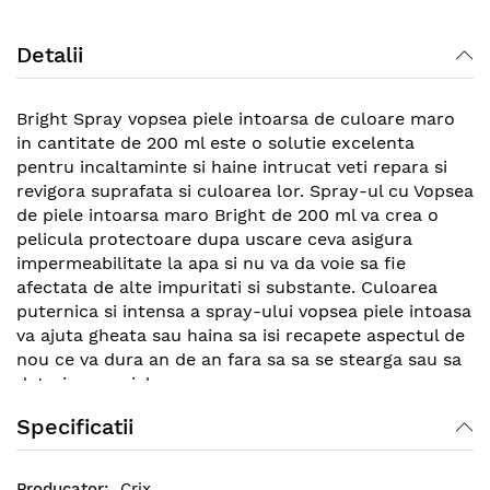
gallery
Detalii
Bright Spray vopsea piele intoarsa de culoare maro
in cantitate de 200 ml este o solutie excelenta
pentru incaltaminte si haine intrucat veti repara si
revigora suprafata si culoarea lor. Spray-ul cu Vopsea
de piele intoarsa maro Bright de 200 ml va crea o
pelicula protectoare dupa uscare ceva asigura
impermeabilitate la apa si nu va da voie sa fie
afectata de alte impuritati si substante. Culoarea
puternica si intensa a spray-ului vopsea piele intoasa
va ajuta gheata sau haina sa isi recapete aspectul de
nou ce va dura an de an fara sa sa se stearga sau sa
deterioreze pielea.
Specificatii
Crix