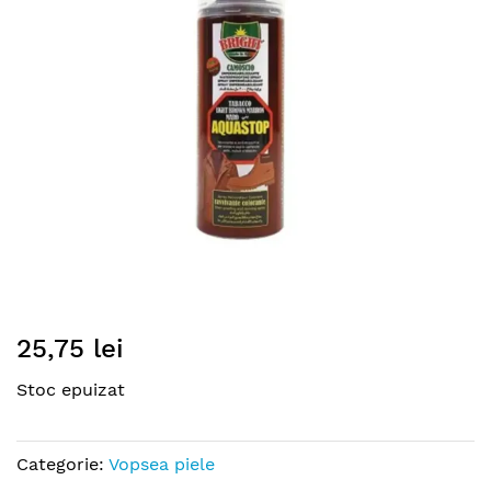
images
gallery
Skip
25,75 lei
to
the
Stoc epuizat
beginning
of
the
Categorie:
Vopsea piele
images