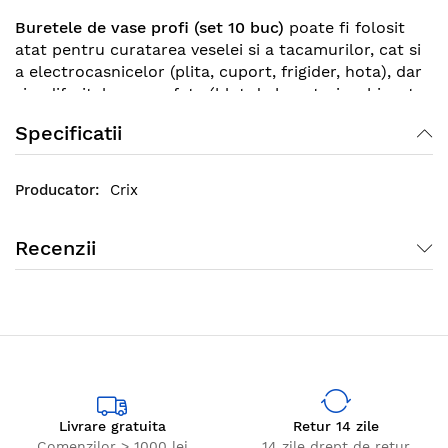
Buretele de vase profi (set 10 buc)
poate fi folosit
atat pentru curatarea veselei si a tacamurilor, cat si
a electrocasnicelor (plita, cuport, frigider, hota), dar
si a diferitelor suprafete (blat de bucatarie, chiuveta,
pereti acoperiti cu faianta). Dupa utilizare este
Specificatii
recomandat ca buretele sa fie clatit cu apa din
abundenta.
Crix
Recenzii
Livrare gratuita
Retur 14 zile
Comenzilor > 1000 lei
14 zile drept de retur