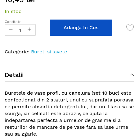
the
In stoc
beginning
of
Cantitate:
the
Adauga In Cos
images
gallery
Categorie:
Bureti si lavete
Detalii
Buretele de vase profi, cu canelura (set 10 buc)
este
confectionat din 2 staturi, unul cu suprafata poroasa
ce permite absortia detergentului, dar nu-l lasa sa se
scurga, iar celalalt este abraziv, ce ajuta la
indepartarea perfecta a urmelor de grasime si a
resturilor de mancare de pe vase fara sa lase urme
sau sa zgarie.