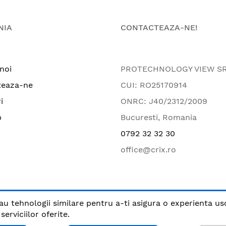
NIA
CONTACTEAZA-NE!
noi
PROTECHNOLOGY VIEW S
teaza-ne
CUI: RO25170914
i
ONRC: J40/2312/2009
p
Bucuresti, Romania
0792 32 32 30
office@crix.ro
au tehnologii similare pentru a-ti asigura o experienta us
.
erviciilor oferite.
Plata sigura cu