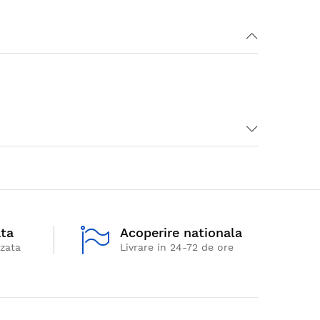
ata
Acoperire nationala
izata
Livrare in 24-72 de ore