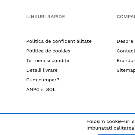
LINKURI RAPIDE
COMPA
Politica de confidentialitate
Despre 
Politica de cookies
Contac
Termeni si conditii
Brandur
Detalii livrare
Sitema
Cum cumpar?
ANPC
si
SOL
Folosim cookie-uri s
© CRIX.ro / RO25170914 / Toate drepturile rezervate
imbunatati calitatea s