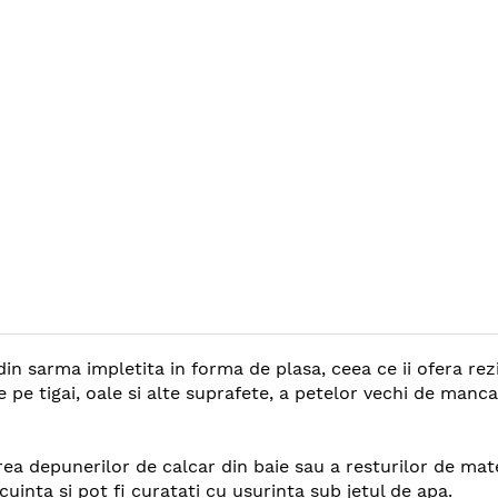
in sarma impletita in forma de plasa, ceea ce ii ofera rezis
 pe tigai, oale si alte suprafete, a petelor vechi de manc
tarea depunerilor de calcar din baie sau a resturilor de ma
ocuinta si pot fi curatati cu usurinta sub jetul de apa.