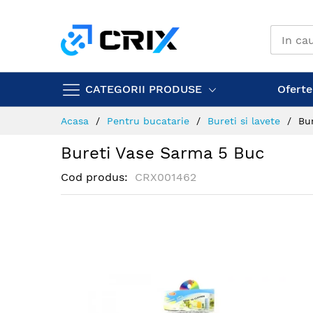
Mergeti
la
Continut
CATEGORII PRODUSE
Ofertel
Acasa
Pentru bucatarie
Bureti si lavete
Bu
Bureti Vase Sarma 5 Buc
Cod produs
CRX001462
Skip
to
the
end
of
the
images