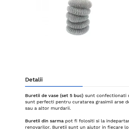
gallery
Skip
to
Detalii
the
beginning
of
Buretii de vase (set 5 buc)
sunt confectionati d
the
sunt perfecti pentru curatarea grasimii arse de
images
sau a altor murdarii.
gallery
Buretii din sarma
pot fi folositi si la indepar
renovarilor. Buretii sunt un ajutor in fiecare l