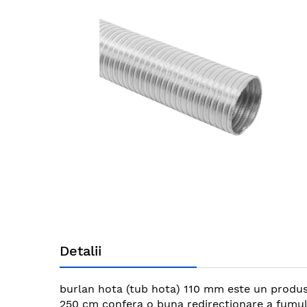
end
of
the
images
gallery
Skip
to
Detalii
the
beginning
of
burlan hota (tub hota) 110 mm este un produs
the
250 cm confera o buna redirectionare a fumului,