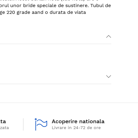
torul unor bride speciale de sustinere. Tubul de
ge 220 grade aand o durata de viata
ata
Acoperire nationala
izata
Livrare in 24-72 de ore