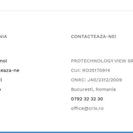
NIA
CONTACTEAZA-NE!
noi
PROTECHNOLOGY VIEW S
teaza-ne
CUI: RO25170914
i
ONRC: J40/2312/2009
p
Bucuresti, Romania
0792 32 32 30
office@crix.ro