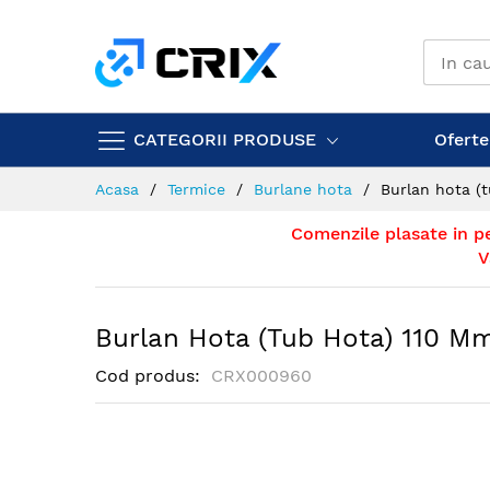
Mergeti
la
Continut
CATEGORII PRODUSE
Ofertel
Acasa
Termice
Burlane hota
Burlan hota (
Comenzile plasate in p
V
Burlan Hota (tub Hota) 110 M
Cod produs
CRX000960
Skip
to
the