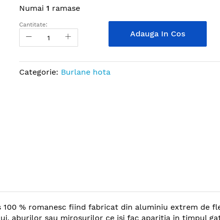
Numai
1
ramase
Cantitate:
Adauga In Cos
Categorie:
Burlane hota
 100 % romanesc fiind fabricat din aluminiu extrem de fl
 aburilor sau mirosurilor ce isi fac aparitia in timpul ga