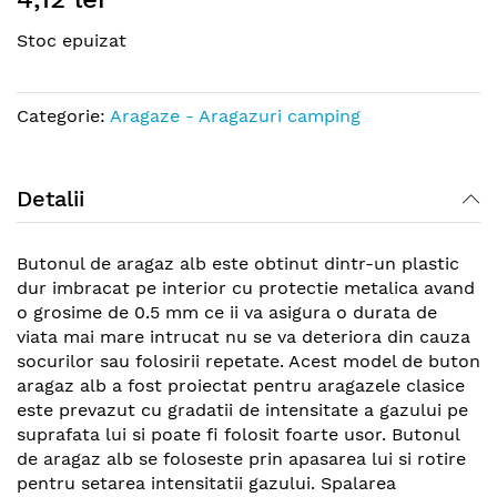
the
Stoc epuizat
beginning
of
the
Categorie:
Aragaze - Aragazuri camping
images
gallery
Detalii
Butonul de aragaz alb este obtinut dintr-un plastic
dur imbracat pe interior cu protectie metalica avand
o grosime de 0.5 mm ce ii va asigura o durata de
viata mai mare intrucat nu se va deteriora din cauza
socurilor sau folosirii repetate. Acest model de buton
aragaz alb a fost proiectat pentru aragazele clasice
este prevazut cu gradatii de intensitate a gazului pe
suprafata lui si poate fi folosit foarte usor. Butonul
de aragaz alb se foloseste prin apasarea lui si rotire
pentru setarea intensitatii gazului. Spalarea