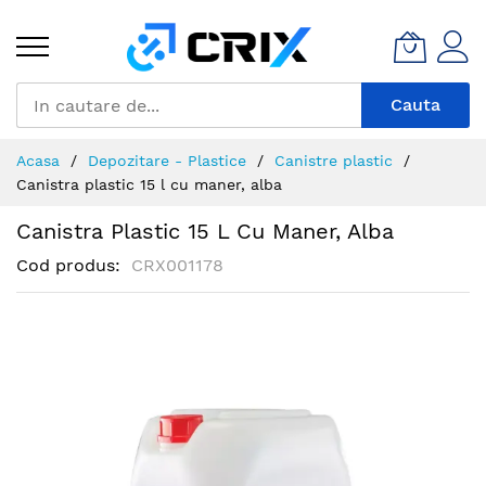
Mergeti
la
Continut
Cauta
Acasa
Depozitare - Plastice
Canistre plastic
Canistra plastic 15 l cu maner, alba
Canistra Plastic 15 L Cu Maner, Alba
Cod produs
CRX001178
Skip
to
the
end
of
the
images