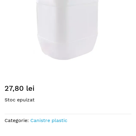
gallery
Skip
27,80 lei
to
the
Stoc epuizat
beginning
of
the
Categorie:
Canistre plastic
images
gallery