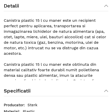
Detalii
Canistra plastic 15 l cu maner este un recipient
perfect pentru aplicarea, transportarea si
inmagazinarea lichidelor de natura alimentara (apa,
otet, lapte, miere, ulei, bauturi alcoolice) cat si celor
de natura toxica (gaz, benzina, motorina, ulei de
motor, etc.) intrucat nu se va distruge din cazua
acestora.
Canistra plastic 15 l cu maner este obtinuta din
material calitativ foarte durabil numit polietilena
densa sau plastic alimentar, imun la atacurile
corozive, din chimicale si alimente. Canistra din
plastic de 15 litri are o forma compacta care nu se va
Specificatii
sparge sau fisura, mentinandu-si forma indiferent de
conditiile in care este depozitata.
Sterk
Plastic