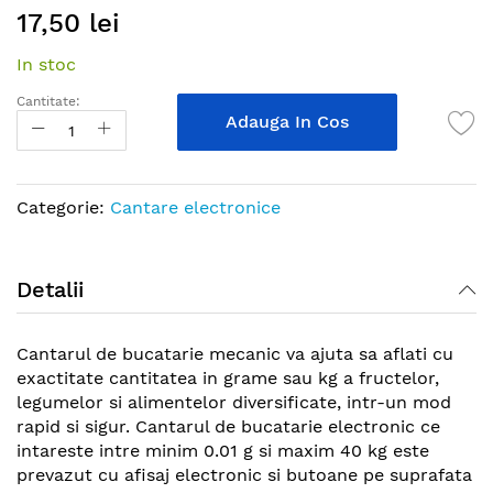
17,50 lei
to
the
In stoc
beginning
of
Cantitate:
the
Adauga In Cos
images
gallery
Categorie:
Cantare electronice
Detalii
Cantarul de bucatarie mecanic va ajuta sa aflati cu
exactitate cantitatea in grame sau kg a fructelor,
legumelor si alimentelor diversificate, intr-un mod
rapid si sigur. Cantarul de bucatarie electronic ce
intareste intre minim 0.01 g si maxim 40 kg este
prevazut cu afisaj electronic si butoane pe suprafata