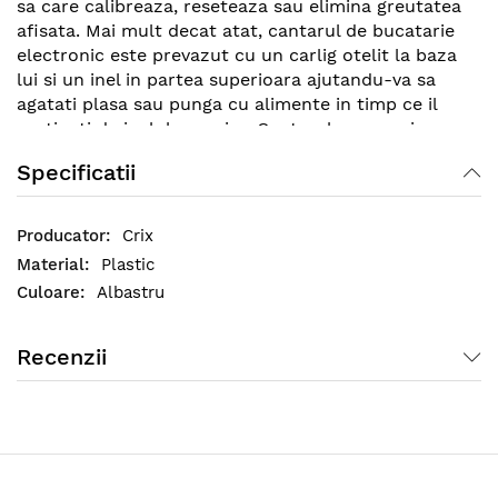
sa care calibreaza, reseteaza sau elimina greutatea
afisata. Mai mult decat atat, cantarul de bucatarie
electronic este prevazut cu un carlig otelit la baza
lui si un inel in partea superioara ajutandu-va sa
agatati plasa sau punga cu alimente in timp ce il
sustineti de inelul superior. Cantarul se pune in
functiune cu ajutorul a 2 baterii AA.
Specificatii
Crix
Plastic
Albastru
Recenzii