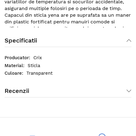
variatiilor de temperatura si socurilor accidentale,
asigurand multiple folosiri pe o perioada de timp.
Capacul din sticla yena are pe suprafata sa un maner
din plastic fortificat pentru manuiri comode si
orificiu special care permite aerului sa patrunda si sa
elibereze aburul format in interior.
Specificatii
Crix
Sticla
Transparent
Recenzii