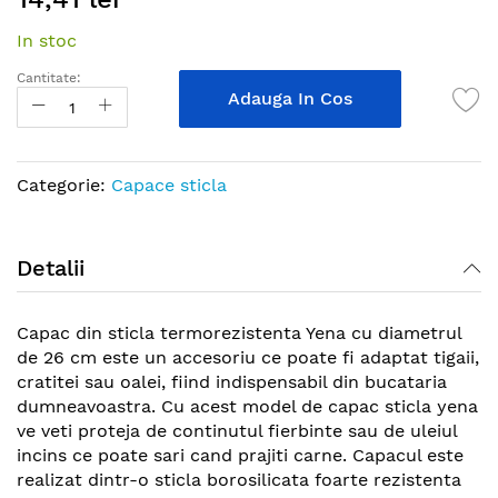
the
In stoc
beginning
of
Cantitate:
the
Adauga In Cos
images
gallery
Categorie:
Capace sticla
Detalii
Capac din sticla termorezistenta Yena cu diametrul
de 26 cm este un accesoriu ce poate fi adaptat tigaii,
cratitei sau oalei, fiind indispensabil din bucataria
dumneavoastra. Cu acest model de capac sticla yena
ve veti proteja de continutul fierbinte sau de uleiul
incins ce poate sari cand prajiti carne. Capacul este
realizat dintr-o sticla borosilicata foarte rezistenta