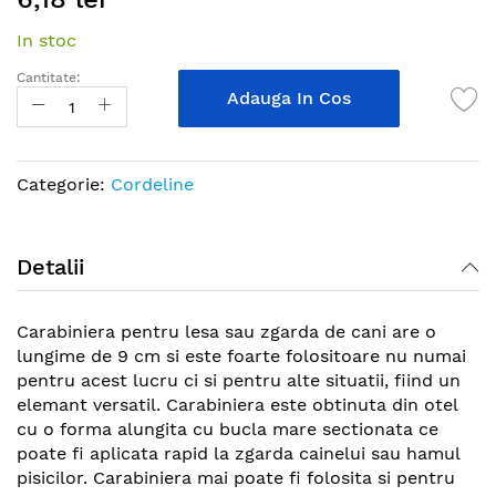
the
In stoc
beginning
of
Cantitate:
the
Adauga In Cos
images
gallery
Categorie:
Cordeline
Detalii
Carabiniera pentru lesa sau zgarda de cani are o
lungime de 9 cm si este foarte folositoare nu numai
pentru acest lucru ci si pentru alte situatii, fiind un
elemant versatil. Carabiniera este obtinuta din otel
cu o forma alungita cu bucla mare sectionata ce
poate fi aplicata rapid la zgarda cainelui sau hamul
pisicilor. Carabiniera mai poate fi folosita si pentru