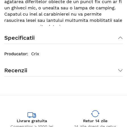
agatarea diferitelor obiecte de un punct fix cum ar fi
un ghiveci mic, o unealta sau o lampa de camping.
Capatul cu inel al carabinierei nu va permite
rasucirea lesei sau lantului multumita mobilitatii sale
care nu va permite deteriorarea sau ruperea
acestora.
Specificatii
Crix
Recenzii
Livrare gratuita
Retur 14 zile
Comenzilor > 1000 lei
14 zile drept de retur