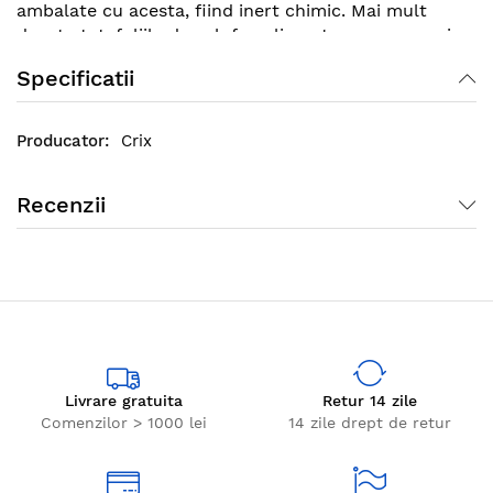
ambalate cu acesta, fiind inert chimic. Mai mult
decat atat, foliile de celofan alimentar nu au nevoie
de ingrijire si se pot depozita fara prea mult efort in
Specificatii
orice fel de spatiu.
Crix
Recenzii
Livrare gratuita
Retur 14 zile
Comenzilor > 1000 lei
14 zile drept de retur