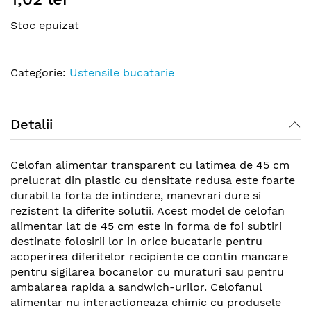
the
Stoc epuizat
beginning
of
the
Categorie:
Ustensile bucatarie
images
gallery
Detalii
Celofan alimentar transparent cu latimea de 45 cm
prelucrat din plastic cu densitate redusa este foarte
durabil la forta de intindere, manevrari dure si
rezistent la diferite solutii. Acest model de celofan
alimentar lat de 45 cm este in forma de foi subtiri
destinate folosirii lor in orice bucatarie pentru
acoperirea diferitelor recipiente ce contin mancare
pentru sigilarea bocanelor cu muraturi sau pentru
ambalarea rapida a sandwich-urilor. Celofanul
alimentar nu interactioneaza chimic cu produsele