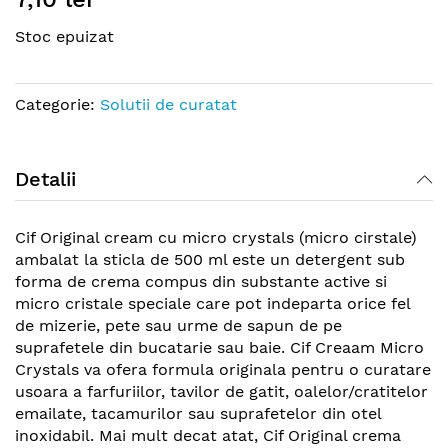
the
Stoc epuizat
beginning
of
the
Categorie:
Solutii de curatat
images
gallery
Detalii
Cif Original cream cu micro crystals (micro cirstale)
ambalat la sticla de 500 ml este un detergent sub
forma de crema compus din substante active si
micro cristale speciale care pot indeparta orice fel
de mizerie, pete sau urme de sapun de pe
suprafetele din bucatarie sau baie. Cif Creaam Micro
Crystals va ofera formula originala pentru o curatare
usoara a farfuriilor, tavilor de gatit, oalelor/cratitelor
emailate, tacamurilor sau suprafetelor din otel
inoxidabil. Mai mult decat atat, Cif Original crema