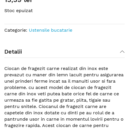
the
Stoc epuizat
beginning
of
the
Categorie:
Ustensile bucatarie
images
gallery
Detalii
Ciocan de fragezit carne realizat din inox este
prevazut cu maner din lemn lacuit pentru asigurarea
unei prinderi ferme incat sa il manuiti usor si fara
probleme. cu acest model de ciocan de fragezit
carne din inox veti putea bate orice fel de carne ce
urmeaza sa fie gatita pe gratar, plita, tigaie sau
pentru snitele. Ciocanul de fragezit carne are
capetele din inox dotate cu dinti pe au rolul de a
pantrunde usor in carne in momentul lovirii pentru o
fragezire rapida. Acest ciocan de carne pentru