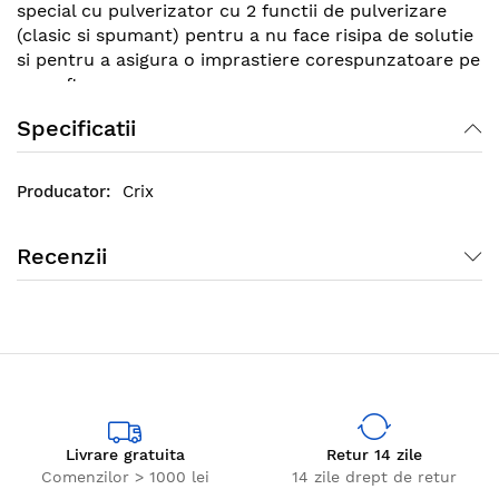
special cu pulverizator cu 2 functii de pulverizare
(clasic si spumant) pentru a nu face risipa de solutie
si pentru a asigura o imprastiere corespunzatoare pe
suprafta.
Specificatii
Clin Mediterranean Dreams solutie geamuri cu alcool
la 500 ml se pulverizeaza direct pe sticla murdara si
se sterge riguros cu o laveta uscata sau prosop de
Crix
hartie.
Recenzii
Livrare gratuita
Retur 14 zile
Comenzilor > 1000 lei
14 zile drept de retur