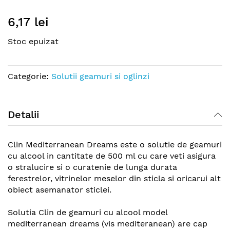
Skip
6,17 lei
to
the
Stoc epuizat
beginning
of
the
Categorie:
Solutii geamuri si oglinzi
images
gallery
Detalii
Clin Mediterranean Dreams este o solutie de geamuri
cu alcool in cantitate de 500 ml cu care veti asigura
o stralucire si o curatenie de lunga durata
ferestrelor, vitrinelor meselor din sticla si oricarui alt
obiect asemanator sticlei.
Solutia Clin de geamuri cu alcool model
mediterranean dreams (vis mediteranean) are cap