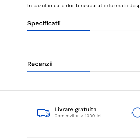
images
In cazul in care doriti neaparat informatii 
gallery
Specificatii
Recenzii
Livrare gratuita
Comenzilor > 1000 lei