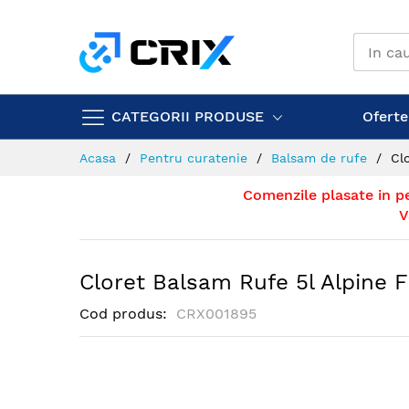
Mergeti
la
Continut
CATEGORII PRODUSE
Ofertel
Acasa
Pentru curatenie
Balsam de rufe
Cl
Comenzile plasate in p
V
Cloret Balsam Rufe 5l Alpine 
Cod produs
CRX001895
Skip
to
the