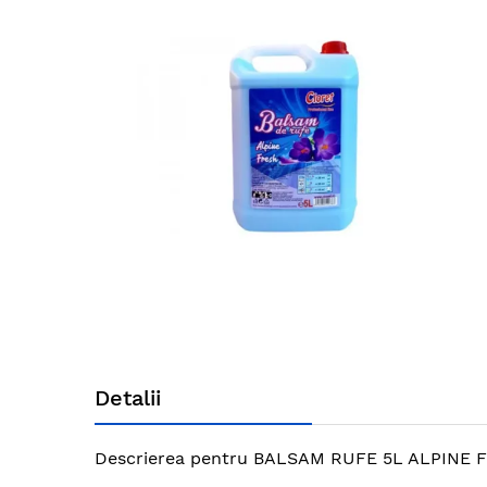
end
of
the
images
gallery
Skip
to
Detalii
the
beginning
of
Descrierea pentru BALSAM RUFE 5L ALPINE FRES
the