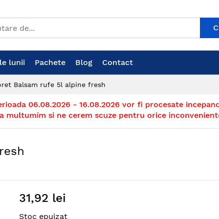
C
e lunii
Pachete
Blog
Contact
oret Balsam rufe 5l alpine fresh
erioada 06.08.2026 - 16.08.2026 vor fi procesate incepand
a multumim si ne cerem scuze pentru orice inconvenient
Fresh
31,92 lei
Stoc epuizat