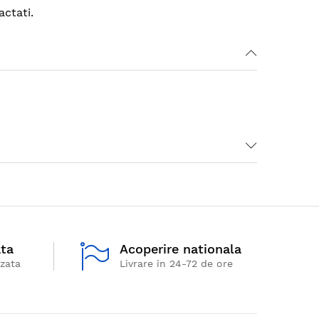
ctati.
ata
Acoperire nationala
izata
Livrare in 24-72 de ore