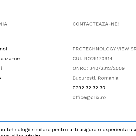
NIA
CONTACTEAZA-NE!
noi
PROTECHNOLOGY VIEW S
teaza-ne
CUI: RO25170914
i
ONRC: J40/2312/2009
p
Bucuresti, Romania
0792 32 32 30
office@crix.ro
au tehnologii similare pentru a-ti asigura o experienta us
.