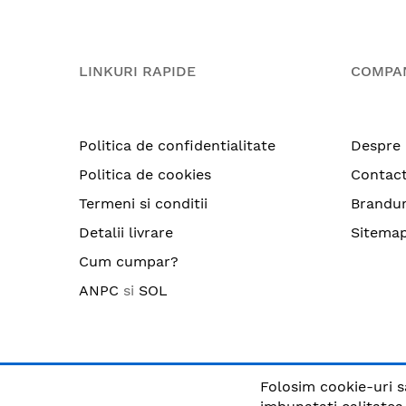
LINKURI RAPIDE
COMPA
Politica de confidentialitate
Despre 
Politica de cookies
Contac
Termeni si conditii
Brandur
Detalii livrare
Sitema
Cum cumpar?
ANPC
si
SOL
Folosim cookie-uri s
© CRIX.ro / RO25170914 / Toate drepturile rezervate