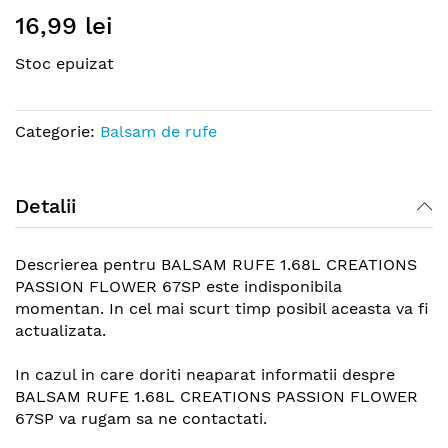
Skip
16,99 lei
to
the
Stoc epuizat
beginning
of
the
Categorie:
Balsam de rufe
images
gallery
Detalii
Descrierea pentru BALSAM RUFE 1.68L CREATIONS
PASSION FLOWER 67SP este indisponibila
momentan. In cel mai scurt timp posibil aceasta va fi
actualizata.
In cazul in care doriti neaparat informatii despre
BALSAM RUFE 1.68L CREATIONS PASSION FLOWER
67SP va rugam sa ne contactati.