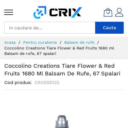
Mergeti
la
Continut
Cauta
Acasa
Pentru curatenie
Balsam de rufe
Coccolino Creations Tiare Flower & Red Fruits 1680 ml
Balsam de rufe, 67 spalari
Coccolino Creations Tiare Flower & Red
Fruits 1680 Ml Balsam De Rufe, 67 Spalari
Cod produs
CRX000122
Skip
to
the
end
of