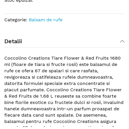
Stoc epuizat
beginning
of
the
Categorie:
Balsam de rufe
images
gallery
Detalii
Coccolino Creations Tiare Flower & Red Fruits 1680
ml (floare de tiara si fructe rosii) este balsamul de
rufe ce ofera 67 de spalari si care rasfata,
revigoreaza si catifeleaza rufele dumneavoastra,
datorita formulei speciale extra concentrate si
placut parfumate. Coccolino Creations Tiare Flower
& Red Fruits de 1.68 L reuseste sa combine foarte
bine florile exotice cu fructele dulci si rosii, invaluind
hanele dumneavoastra intr-un parfum proaspat de
fiecare data cand sunt spalate. De asemenea,
balsamul pentru rufe Coccolino Creations asigura
pana la 67 de spalari, maxima prospetime si parfum