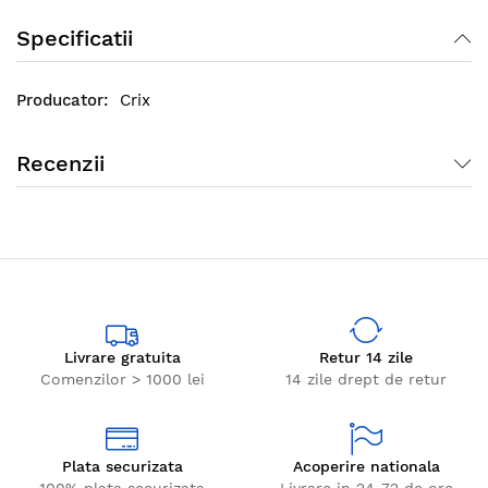
excelent, facandu-le mult mai placute la atingere
Specificatii
(pufoase) si mai usor de calcat.
Crix
Recenzii
Livrare gratuita
Retur 14 zile
Comenzilor > 1000 lei
14 zile drept de retur
Plata securizata
Acoperire nationala