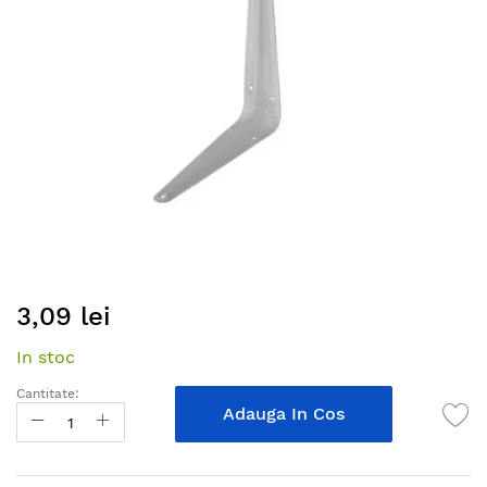
gallery
Skip
3,09 lei
to
the
In stoc
beginning
of
Cantitate:
the
Adauga In Cos
images
gallery