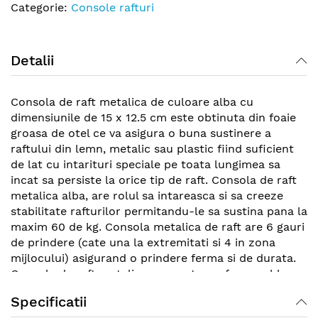
Categorie:
Console rafturi
Detalii
Consola de raft metalica de culoare alba cu
dimensiunile de 15 x 12.5 cm este obtinuta din foaie
groasa de otel ce va asigura o buna sustinere a
raftului din lemn, metalic sau plastic fiind suficient
de lat cu intarituri speciale pe toata lungimea sa
incat sa persiste la orice tip de raft. Consola de raft
metalica alba, are rolul sa intareasca si sa creeze
stabilitate rafturilor permitandu-le sa sustina pana la
maxim 60 de kg. Consola metalica de raft are 6 gauri
de prindere (cate una la extremitati si 4 in zona
mijlocului) asigurand o prindere ferma si de durata.
Consula de raft metalica se monteaza fara probleme
pe majoritatea tipurilor de perete avand o prindere
Specificatii
atat de acesta cat si de raftul in propriu-zis.