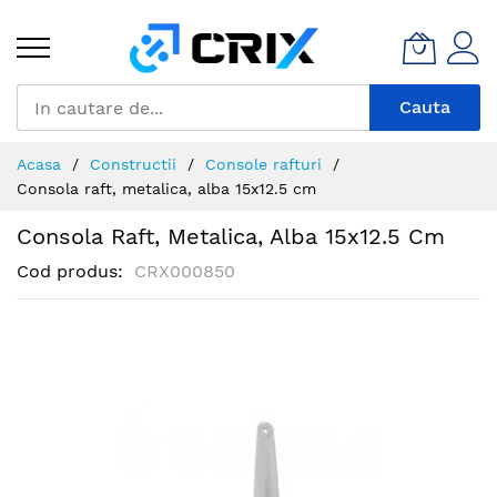
Mergeti
la
Continut
Cauta
Acasa
Constructii
Console rafturi
Consola raft, metalica, alba 15x12.5 cm
Consola Raft, Metalica, Alba 15x12.5 Cm
Cod produs
CRX000850
Skip
to
the
end
of
the
images