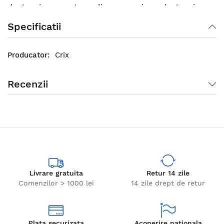
de gunoi sau pentru aplicarea unui sac de gunoi.
Specificatii
Crix
Recenzii
Livrare gratuita
Retur 14 zile
Comenzilor > 1000 lei
14 zile drept de retur
Plata securizata
Acoperire nationala