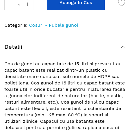
the
Adauga In Cos
images
gallery
Categorie:
Cosuri - Pubele gunoi
Detalii
Cos de gunoi cu capacitate de 15 litri si prevazut cu
capac batant este realizat dintr-un plastic cu
densitate mare cunoscut sub numele de HDPE sau
polietilena. Cos gunoi de 15 litri cu capac batant este
foarte util in orice bucatarie pentru inlaturarea facila
a gunoaielor indiferent de natura lor (hartie, plastic,
resturi alimentare, etc.). Cos gunoi de 15l cu capac
batant este flexibil, este rezistent la schimbarile de
temperatura (min. -25 max. 80 °C) la socuri si
utilizari zilnice. Capacul cu usa batanta este
detasabil pentru a permite golirea rapida a cosului