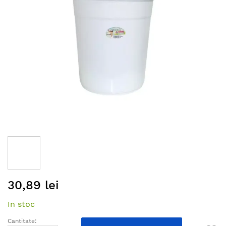
gallery
Skip
30,89 lei
to
the
In stoc
beginning
of
Cantitate: