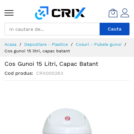
Mergeti
la
Continut
Cauta
Acasa
Depozitare - Plastice
Cosuri - Pubele gunoi
Cos gunoi 15 litri, capac batant
Cos Gunoi 15 Litri, Capac Batant
Cod produs
CRX000263
Skip
to
the
end
of
the
images