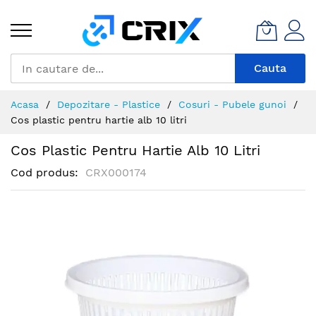
Mergeti
la
Continut
Cauta
Acasa
Depozitare - Plastice
Cosuri - Pubele gunoi
Cos plastic pentru hartie alb 10 litri
Cos Plastic Pentru Hartie Alb 10 Litri
Cod produs
CRX000174
Skip
to
the
end
of
the
images