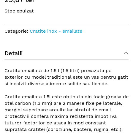
the
Stoc epuizat
beginning
of
the
Categorie:
Cratite inox - emailate
images
gallery
Detalii
Cratita emailata de 1.5 l (1.5 litri) prevazuta pe
exterior cu model traditional este un vas pentru gatit
si incalzit diverse alimente solide sau lichide.
Cratita emailata 1.5l este obtinuta din foaie groasa de
otel carbon (1.3 mm) are 2 manere fixe pe laterale,
margini superioare arcuite iar stratul de email
protectiv ii confera maxima rezistenta impotirva
tuturor factorilor ce ataca in mod constant
suprafata cratitei (coroziune, bacterii, rugina, etc.).