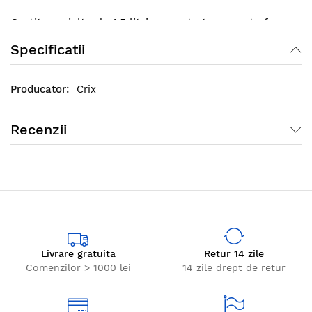
Cratita emialta de 1.5 litri se poate transporta fara
griji astfel incat sa o puteti folosi ori unde mergeti,
Specificatii
fie ca faceti excursii la munte sau in camping cu
cortul.
Crix
Recenzii
Livrare gratuita
Retur 14 zile
Comenzilor > 1000 lei
14 zile drept de retur