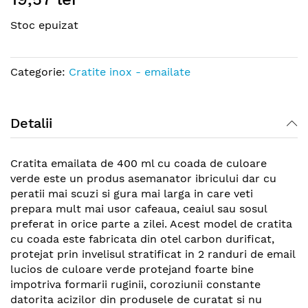
the
Stoc epuizat
beginning
of
the
Categorie:
Cratite inox - emailate
images
gallery
Detalii
Cratita emailata de 400 ml cu coada de culoare
verde este un produs asemanator ibricului dar cu
peratii mai scuzi si gura mai larga in care veti
prepara mult mai usor cafeaua, ceaiul sau sosul
preferat in orice parte a zilei. Acest model de cratita
cu coada este fabricata din otel carbon durificat,
protejat prin invelisul stratificat in 2 randuri de email
lucios de culoare verde protejand foarte bine
impotriva formarii ruginii, coroziunii constante
datorita acizilor din produsele de curatat si nu