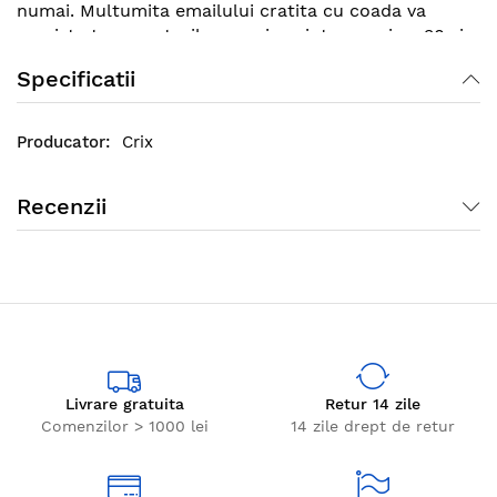
numai. Multumita emailului cratita cu coada va
persista temperaturilor cuprinse intre maxim -30 si
280 de grade fara sa isi piarda forma sau sa se
Specificatii
firuseze.
Crix
Recenzii
Livrare gratuita
Retur 14 zile
Comenzilor > 1000 lei
14 zile drept de retur