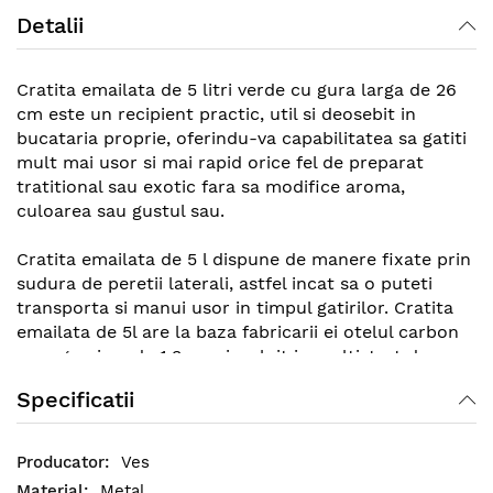
Detalii
Cratita emailata de 5 litri verde cu gura larga de 26
cm este un recipient practic, util si deosebit in
bucataria proprie, oferindu-va capabilitatea sa gatiti
mult mai usor si mai rapid orice fel de preparat
tratitional sau exotic fara sa modifice aroma,
culoarea sau gustul sau.
Cratita emailata de 5 l dispune de manere fixate prin
sudura de peretii laterali, astfel incat sa o puteti
transporta si manui usor in timpul gatirilor. Cratita
emailata de 5l are la baza fabricarii ei otelul carbon
cu o grosime de 1.3 mm invaluit in multistrat de
email intrucat sa persiste timpului, folosirilor
Specificatii
intensive si modificarilor extreme de temperatura.
Ves
Metal