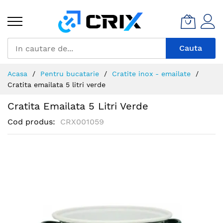
Mergeti
la
Continut
Cauta
Acasa
Pentru bucatarie
Cratite inox - emailate
Cratita emailata 5 litri verde
Cratita Emailata 5 Litri Verde
Cod produs
CRX001059
Skip
to
the
end
of
the
images