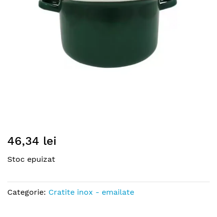
gallery
Skip
46,34 lei
to
the
Stoc epuizat
beginning
of
the
Categorie:
Cratite inox - emailate
images
gallery