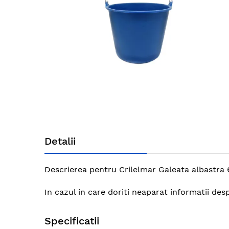
gallery
Skip
to
Detalii
the
beginning
of
Descrierea pentru Crilelmar Galeata albastra 6
the
images
In cazul in care doriti neaparat informatii des
gallery
Specificatii