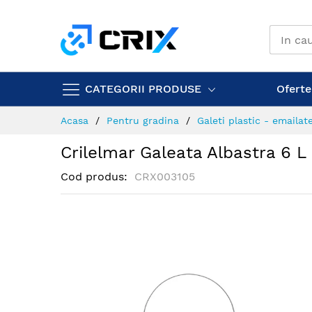
Mergeti
la
Continut
CATEGORII PRODUSE
Ofertel
Acasa
Pentru gradina
Galeti plastic - emailat
Crilelmar Galeata Albastra 6 L
Cod produs
CRX003105
Skip
to
the
end
of
the
images