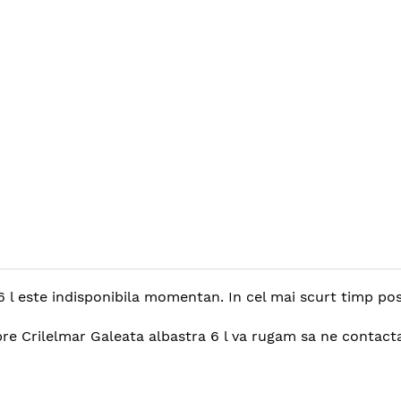
 l este indisponibila momentan. In cel mai scurt timp posib
pre Crilelmar Galeata albastra 6 l va rugam sa ne contacta