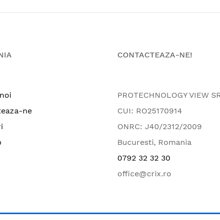
NIA
CONTACTEAZA-NE!
noi
PROTECHNOLOGY VIEW S
teaza-ne
CUI: RO25170914
i
ONRC: J40/2312/2009
p
Bucuresti, Romania
0792 32 32 30
office@crix.ro