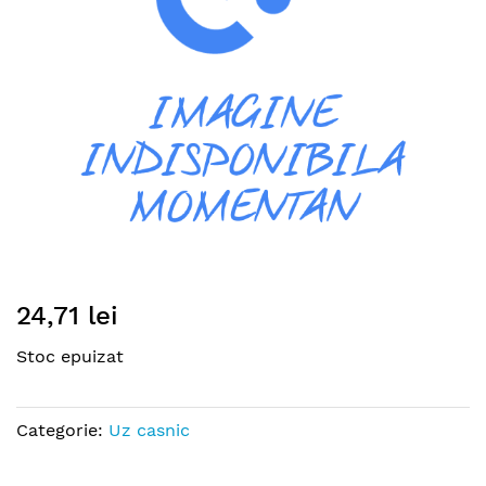
gallery
Skip
24,71 lei
to
the
Stoc epuizat
beginning
of
the
Categorie:
Uz casnic
images
gallery