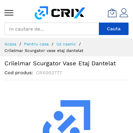
Mergeti
la
Continut
Cauta
Acasa
Pentru casa
Uz casnic
Crilelmar Scurgator vase etaj dantelat
Crilelmar Scurgator Vase Etaj Dantelat
Cod produs
CRX002777
Skip
to
the
end
of
the
images