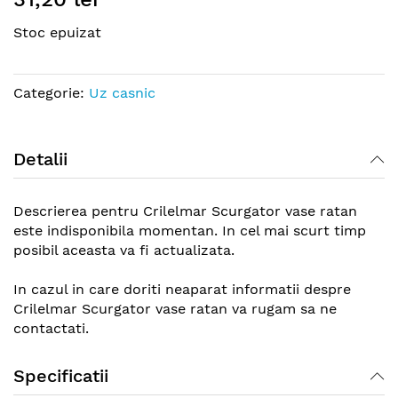
the
Stoc epuizat
beginning
of
the
Categorie:
Uz casnic
images
gallery
Detalii
Descrierea pentru Crilelmar Scurgator vase ratan
este indisponibila momentan. In cel mai scurt timp
posibil aceasta va fi actualizata.
In cazul in care doriti neaparat informatii despre
Crilelmar Scurgator vase ratan va rugam sa ne
contactati.
Specificatii