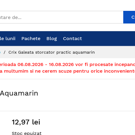
C
e lunii
Pachete
Blog
Contact
e
Crix Galeata storcator practic aquamarin
erioada 06.08.2026 - 16.08.2026 vor fi procesate incepand
a multumim si ne cerem scuze pentru orice inconvenient
c Aquamarin
12,97 lei
Stoc epuizat