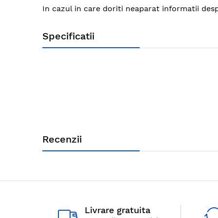
images
In cazul in care doriti neaparat informatii de
gallery
Specificatii
Recenzii
Livrare gratuita