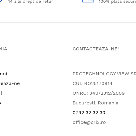
14 zile drept de retur
100% plata secur
NIA
CONTACTEAZA-NE!
noi
PROTECHNOLOGY VIEW S
teaza-ne
CUI: RO25170914
i
ONRC: J40/2312/2009
p
Bucuresti, Romania
0792 32 32 30
office@crix.ro