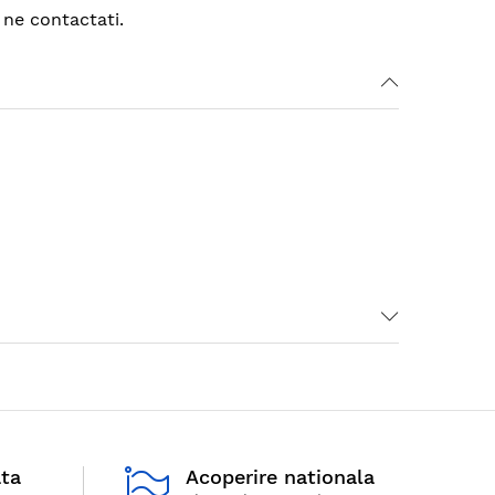
 ne contactati.
ata
Acoperire nationala