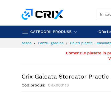
Mergeti
la
Continut
CATEGORII PRODUSE
Ofertel
Acasa
Pentru gradina
Galeti plastic - emailat
Comenzile plasate in p
V
Crix Galeata Storcator Practi
Cod produs
CRX003118
Skip
to
the