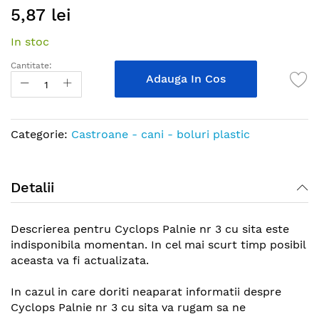
5,87 lei
to
the
In stoc
beginning
of
Cantitate:
the
Adauga In Cos
images
gallery
Categorie:
Castroane - cani - boluri plastic
Detalii
Descrierea pentru Cyclops Palnie nr 3 cu sita este
indisponibila momentan. In cel mai scurt timp posibil
aceasta va fi actualizata.
In cazul in care doriti neaparat informatii despre
Cyclops Palnie nr 3 cu sita va rugam sa ne