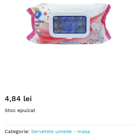
images
gallery
Skip
4,84 lei
to
the
Stoc epuizat
beginning
of
the
Categorie:
Servetele umede - masa
images