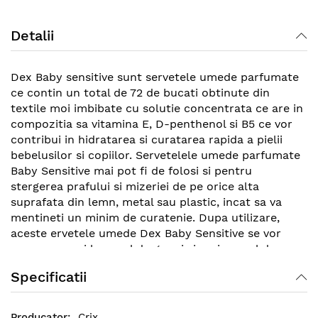
gallery
Detalii
Dex Baby sensitive sunt servetele umede parfumate
ce contin un total de 72 de bucati obtinute din
textile moi imbibate cu solutie concentrata ce are in
compozitia sa vitamina E, D-penthenol si B5 ce vor
contribui in hidratarea si curatarea rapida a pielii
bebelusilor si copiilor. Servetelele umede parfumate
Baby Sensitive mai pot fi de folosi si pentru
stergerea prafului si mizeriei de pe orice alta
suprafata din lemn, metal sau plastic, incat sa va
mentineti un minim de curatenie. Dupa utilizare,
aceste ervetele umede Dex Baby Sensitive se vor
arunca numai la cosul de gunoi si nu in vasul de
toaleta intrucat veti risca infundarea scurgerii.
Specificatii
Crix