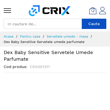
Mergeti
la
Continut
Cauta
Acasa
Pentru casa
Servetele umede - masa
Dex Baby Sensitive Servetele umede parfumate
Dex Baby Sensitive Servetele Umede
Parfumate
Cod produs
CRX001211
Skip
to
the
end
of
the